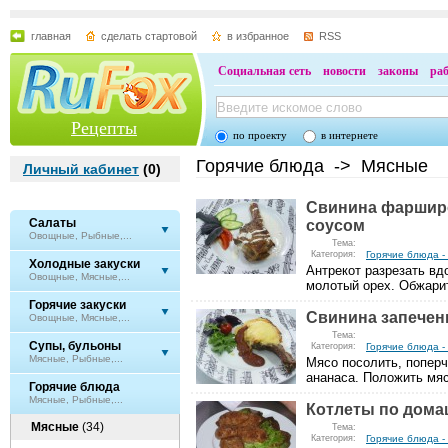
главная
сделать стартовой
в избранное
RSS
Социальная сеть
новости
законы
ра
Рецепты
по проекту
в интернете
Горячие блюда -> Мясные
Личный кабинет
(
0
)
Свинина фаршир
Салаты
соусом
Овощные, Рыбные,...
Тема:
Категория:
Горячие блюда -
Холодные закуски
Антрекот разрезать вд
Овощные, Мясные,...
молотый орех. Обжарит
Горячие закуски
Свинина запечен
Овощные, Мясные,...
Тема:
Супы, бульоны
Категория:
Горячие блюда -
Мясные, Рыбные,...
Мясо посолить, попер
ананаса. Положить мяс
Горячие блюда
Мясные, Рыбные,...
Котлеты по дом
Мясные
(34)
Тема:
Категория:
Горячие блюда -