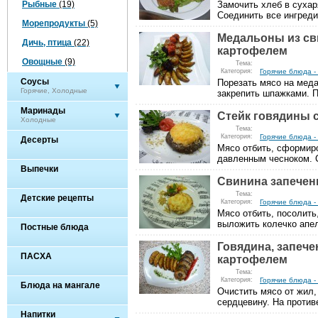
Рыбные
(19)
Замочить хлеб в сухар
Соединить все ингреди
Морепродукты
(5)
Медальоны из св
Дичь, птица
(22)
картофелем
Овощные
(9)
Тема:
Категория:
Горячие блюда -
Соусы
Порезать мясо на меда
Горячие, Холодные
закрепить шпажками. П
Маринады
Стейк говядины 
Холодные
Тема:
Категория:
Горячие блюда -
Десерты
Мясо отбить, сформиро
давленным чесноком. С
Выпечки
Свинина запечен
Тема:
Детские рецепты
Категория:
Горячие блюда -
Мясо отбить, посолить
выложить колечко апел
Постные блюда
Говядина, запеч
ПАСХА
картофелем
Тема:
Категория:
Горячие блюда -
Блюда на мангале
Очистить мясо от жил,
сердцевину. На противе
Напитки