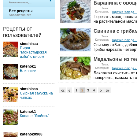
Баранина с овощ
Алкогольные,...
Тема:
Все рецепты
Категория:
Горячие блюда -
Абсолютно все
Порезать мясо, посоли
на растительном масле
Рецепты от
Свинина с гриба
пользователей
Тема:
Категория:
Горячие блюда -
simshinaa
Свинину отбить, добави
Пирог
Грибы нарезать четверт
"Монастырская
изба" с мясом
Медальоны из те
Тема:
katenok1
Категория:
Горячие блюда -
Блинчики
Баклажан очистить от 
поперчить, намазать го
simshinaa
1
2
3
4
Сырная закуска на
чипсах
katenok1
Канапе "Любовь"
katenok0908