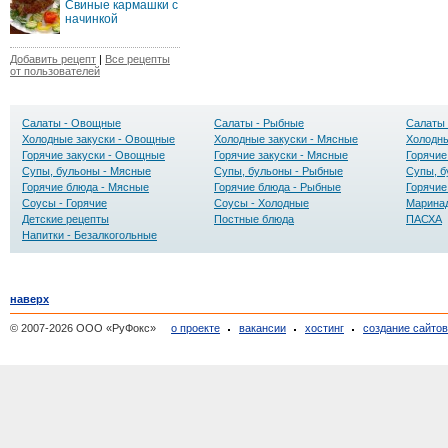
Свиные кармашки с
начинкой
Добавить рецепт
|
Все рецепты
от пользователей
Салаты - Овощные
Салаты - Рыбные
Салаты 
Холодные закуски - Овощные
Холодные закуски - Мясные
Холодны
Горячие закуски - Овощные
Горячие закуски - Мясные
Горячие
Супы, бульоны - Мясные
Супы, бульоны - Рыбные
Супы, б
Горячие блюда - Мясные
Горячие блюда - Рыбные
Горячие
Соусы - Горячие
Соусы - Холодные
Маринад
Детские рецепты
Постные блюда
ПАСХА
Напитки - Безалкогольные
наверх
© 2007-2026 ООО «РуФокс»
о проекте
вакансии
хостинг
создание сайто