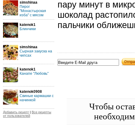
пару минут в микр
simshinaa
Пирог
"Монастырская
шоколад растопилс
изба" с мясом
пальчики оближеш
katenok1
Блинчики
simshinaa
Сырная закуска на
чипсах
katenok1
Канапе "Любовь"
katenok0908
Свиные кармашки с
начинкой
Чтобы оста
Добавить рецепт
|
Все рецепты
необходи
от пользователей