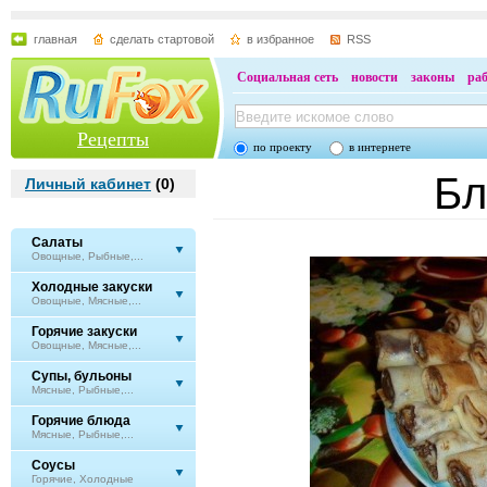
главная
сделать стартовой
в избранное
RSS
Социальная сеть
новости
законы
ра
Рецепты
по проекту
в интернете
Бл
Личный кабинет
(
0
)
Салаты
Овощные, Рыбные,...
Холодные закуски
Овощные, Мясные,...
Горячие закуски
Овощные, Мясные,...
Супы, бульоны
Мясные, Рыбные,...
Горячие блюда
Мясные, Рыбные,...
Соусы
Горячие, Холодные