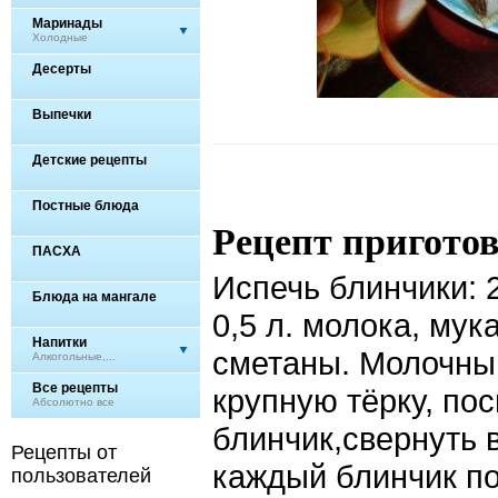
Маринады
Холодные
Десерты
Выпечки
Детские рецепты
Постные блюда
Рецепт пригото
ПАСХА
Испечь блинчики: 2
Блюда на мангале
0,5 л. молока, мук
Напитки
сметаны. Молочны
Алкогольные,...
Все рецепты
крупную тёрку, по
Абсолютно все
блинчик,свернуть в
Рецепты от
каждый блинчик по
пользователей