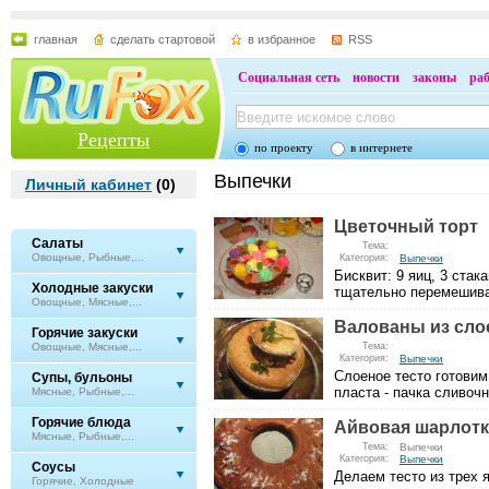
главная
сделать стартовой
в избранное
RSS
Социальная сеть
новости
законы
ра
Рецепты
по проекту
в интернете
Выпечки
Личный кабинет
(
0
)
Цветочный торт
Салаты
Тема:
Овощные, Рыбные,...
Категория:
Выпечки
Бисквит: 9 яиц, 3 стак
Холодные закуски
тщательно перемешивае
Овощные, Мясные,...
Валованы из сло
Горячие закуски
Овощные, Мясные,...
Тема:
Категория:
Выпечки
Слоеное тесто готовим
Супы, бульоны
пласта - пачка сливочн
Мясные, Рыбные,...
Горячие блюда
Айвовая шарлотк
Мясные, Рыбные,...
Тема:
Выпечки
Категория:
Выпечки
Соусы
Делаем тесто из трех я
Горячие, Холодные