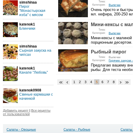
Тема:
simshinaa
Категория:
Выпечки
Пирог
Очень просто и быстры
"Монастырская
мл. кефира, 200-250 мл
изба" с мясом
Мини-кексы с ма
katenok1
Блинчики
Тема:
Категория:
Выпечки
Мини-кексы с малиной
порционным десертом. 
simshinaa
Сырная закуска на
Рыбный пирог
чипсах
Тема:
Выпечки
Категория:
Горячие закуски
Предлагаю вашему вни
katenok1
рыбы. Для теста необх
Канапе "Любовь"
1
2
3
4
5
6
7
8
katenok0908
Свиные кармашки с
начинкой
Добавить рецепт
|
Все рецепты
от пользователей
Салаты - Овощные
Салаты - Рыбные
Салаты 