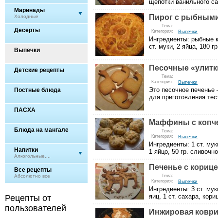
щепотки ванильного сах
Маринады
Пирог с рыбным
Холодные
Тема:
Десерты
Категория:
Выпечки
Ингредиенты: рыбные ко
ст. муки, 2 яйца, 180 гр.
Выпечки
Песочные «улитк
Детские рецепты
Тема:
Категория:
Выпечки
Это песочное печенье 
Постные блюда
для приготовления тест
ПАСХА
Маффины с копч
Блюда на мангале
Тема:
Категория:
Выпечки
Ингредиенты: 1 ст. мук
Напитки
1 яйцо, 50 гр. сливочно
Алкогольные,...
Печенье с кориц
Все рецепты
Абсолютно все
Тема:
Категория:
Выпечки
Ингредиенты: 3 ст. мук
яиц, 1 ст. сахара, кориц
Рецепты от
пользователей
Инжировая ковр