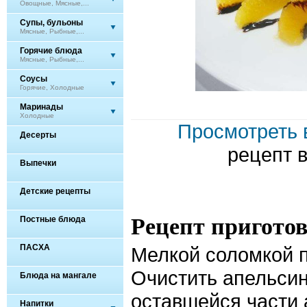
Овощные, Мясные,...
Супы, бульоны
Мясные, Рыбные,...
Горячие блюда
Мясные, Рыбные,...
Соусы
Горячие, Холодные
Маринады
Холодные
Просмотреть 
Десерты
рецепт 
Выпечки
Детские рецепты
Рецепт пригото
Постные блюда
ПАСХА
Мелкой соломкой п
Очистить апельсин
Блюда на мангале
оставшейся части 
Напитки