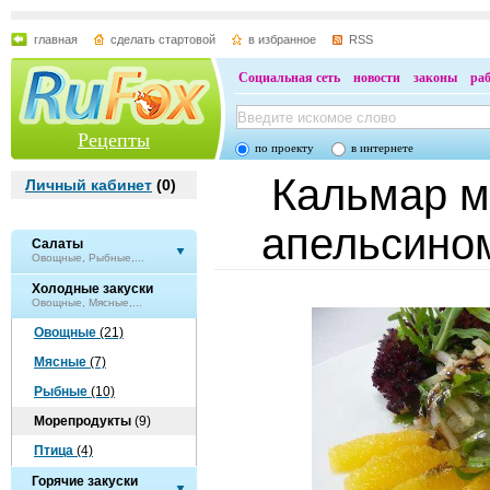
главная
сделать стартовой
в избранное
RSS
Социальная сеть
новости
законы
ра
Рецепты
по проекту
в интернете
Кальмар м
Личный кабинет
(
0
)
апельсино
Салаты
Овощные, Рыбные,...
Холодные закуски
Овощные, Мясные,...
Овощные
(21)
Мясные
(7)
Рыбные
(10)
Морепродукты
(9)
Птица
(4)
Горячие закуски