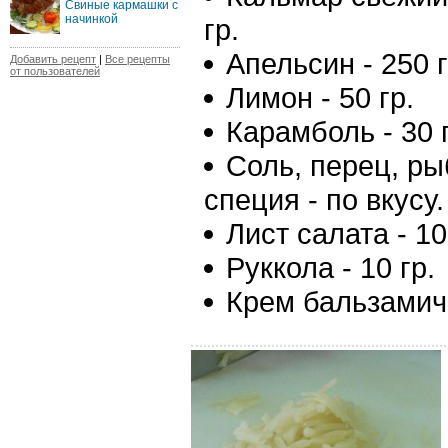
Свиные кармашки с
начинкой
гр.
Апельсин - 250 г
Добавить рецепт
|
Все рецепты
от пользователей
Лимон - 50 гр.
Карамболь - 30 
Соль, перец, р
специя - по вкусу.
Лист салата - 10
Руккола - 10 гр.
Крем бальзамиче