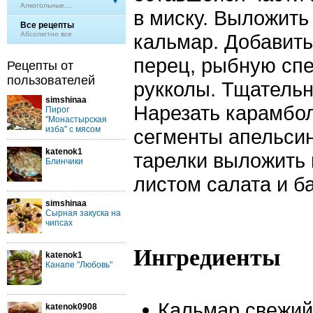
Алкогольные,...
в миску. Выложить
Все рецепты
Абсолютно все
кальмар. Добавить
перец, рыбную спе
Рецепты от
пользователей
рукколы. Тщатель
simshinaa
Нарезать карамбол
Пирог
"Монастырская
изба" с мясом
сегменты апельсин
katenok1
тарелки выложить 
Блинчики
листом салата и б
simshinaa
Сырная закуска на
чипсах
Ингредиенты
katenok1
Канапе "Любовь"
Кальмар свежий 
katenok0908