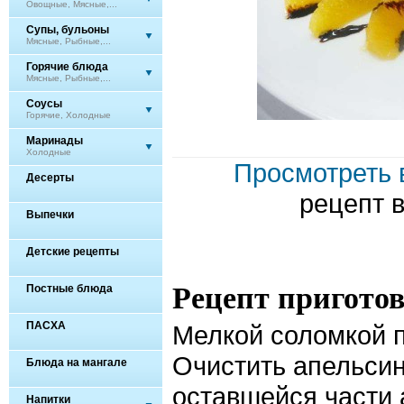
Овощные, Мясные,...
Супы, бульоны
Мясные, Рыбные,...
Горячие блюда
Мясные, Рыбные,...
Соусы
Горячие, Холодные
Маринады
Холодные
Просмотреть 
Десерты
рецепт 
Выпечки
Детские рецепты
Рецепт пригото
Постные блюда
ПАСХА
Мелкой соломкой п
Очистить апельсин
Блюда на мангале
оставшейся части 
Напитки