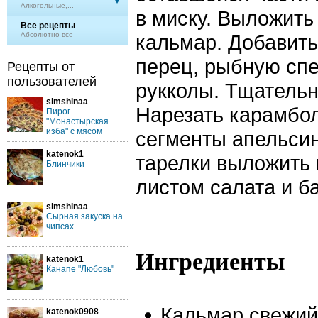
Алкогольные,...
в миску. Выложить
Все рецепты
Абсолютно все
кальмар. Добавить
перец, рыбную спе
Рецепты от
пользователей
рукколы. Тщатель
simshinaa
Нарезать карамбол
Пирог
"Монастырская
изба" с мясом
сегменты апельсин
katenok1
тарелки выложить 
Блинчики
листом салата и б
simshinaa
Сырная закуска на
чипсах
Ингредиенты
katenok1
Канапе "Любовь"
Кальмар свежий 
katenok0908