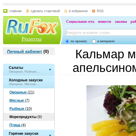
главная
сделать стартовой
в избранное
RSS
Социальная сеть
новости
законы
ра
Рецепты
по проекту
в интернете
Кальмар м
Личный кабинет
(
0
)
апельсино
Салаты
Овощные, Рыбные,...
Холодные закуски
Овощные, Мясные,...
Овощные
(21)
Мясные
(7)
Рыбные
(10)
Морепродукты
(9)
Птица
(4)
Горячие закуски