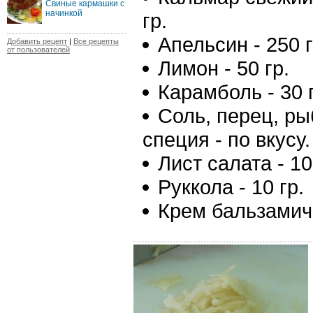
Свиные кармашки с
начинкой
гр.
Апельсин - 250 г
Добавить рецепт
|
Все рецепты
от пользователей
Лимон - 50 гр.
Карамболь - 30 
Соль, перец, р
специя - по вкусу.
Лист салата - 10
Руккола - 10 гр.
Крем бальзамиче