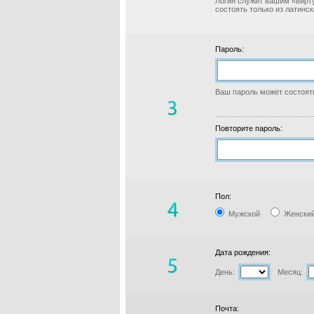
Логин служит вашим «вирт
состоять только из латинс
Пароль:
Ваш пароль может состоять
Повторите пароль:
Пол:
Мужской
Женски
Дата рождения:
День:
Месяц:
Почта: