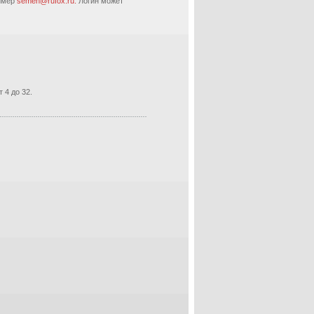
ример
semen@rufox.ru.
Логин может
 4 до 32.