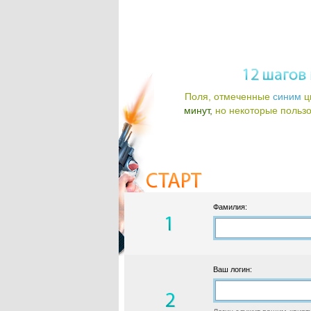
Поля, отмеченные
синим
ц
минут,
но некоторые пользов
Фамилия:
Ваш логин: