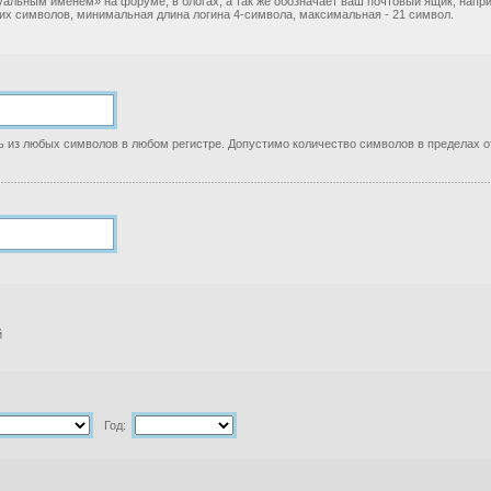
уальным именем» на форуме, в блогах, а так же обозначает ваш почтовый ящик, нап
ких символов, минимальная длина логина 4-символа, максимальная - 21 символ.
 из любых символов в любом регистре. Допустимо количество символов в пределах от
й
Год: