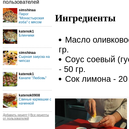
пользователей
simshinaa
Пирог
Ингредиенты
"Монастырская
изба" с мясом
katenok1
Блинчики
Масло оливковое
гр.
simshinaa
Соус соевый (гу
Сырная закуска на
чипсах
- 50 гр.
katenok1
Сок лимона - 20 
Канапе "Любовь"
katenok0908
Свиные кармашки с
начинкой
Добавить рецепт
|
Все рецепты
от пользователей