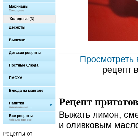
Маринады
Холодные
Холодные
(3)
Десерты
Выпечки
Детские рецепты
Просмотреть 
Постные блюда
рецепт 
ПАСХА
Блюда на мангале
Рецепт пригото
Напитки
Алкогольные,...
Выжать лимон, см
Все рецепты
Абсолютно все
и оливковым масло
Рецепты от