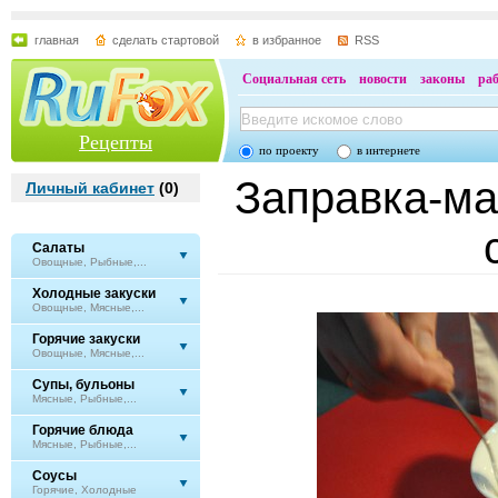
главная
сделать стартовой
в избранное
RSS
Социальная сеть
новости
законы
ра
Рецепты
по проекту
в интернете
Заправка-ма
Личный кабинет
(
0
)
Салаты
Овощные, Рыбные,...
Холодные закуски
Овощные, Мясные,...
Горячие закуски
Овощные, Мясные,...
Супы, бульоны
Мясные, Рыбные,...
Горячие блюда
Мясные, Рыбные,...
Соусы
Горячие, Холодные