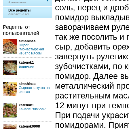
Алкогольные,...
соль, перец и дро
Все рецепты
Абсолютно все
помидор выкладыв
заворачиваем руле
Рецепты от
пользователей
так же посолить и
simshinaa
сыр, добавить орех
Пирог
"Монастырская
изба" с мясом
завернуть рулетик
katenok1
зубочистками, по 
Блинчики
помидор. Далее в
металлический пр
simshinaa
Сырная закуска на
чипсах
растительным масл
12 минут при темп
katenok1
Канапе "Любовь"
При подачи украси
помидорами. Прият
katenok0908