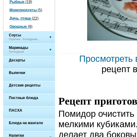
Рыбные
(19)
Морепродукты
(5)
Дичь, птица
(22)
Овощные
(9)
Соусы
Горячие, Холодные
Маринады
Холодные
Просмотреть 
Десерты
рецепт 
Выпечки
Детские рецепты
Рецепт пригото
Постные блюда
ПАСХА
Помидор очистить 
мелкими кубиками
Блюда на мангале
делает два боковы
Напитки