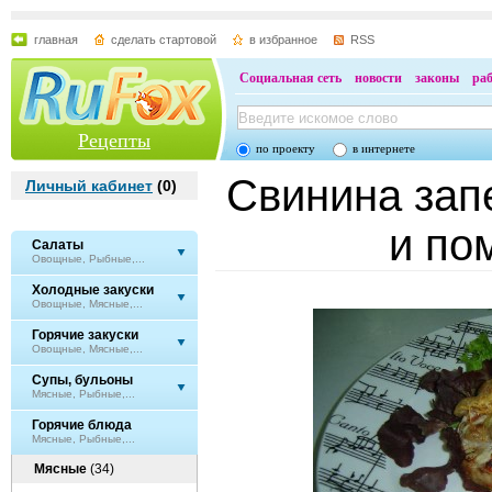
главная
сделать стартовой
в избранное
RSS
Социальная сеть
новости
законы
ра
Рецепты
по проекту
в интернете
Свинина зап
Личный кабинет
(
0
)
и по
Салаты
Овощные, Рыбные,...
Холодные закуски
Овощные, Мясные,...
Горячие закуски
Овощные, Мясные,...
Супы, бульоны
Мясные, Рыбные,...
Горячие блюда
Мясные, Рыбные,...
Мясные
(34)