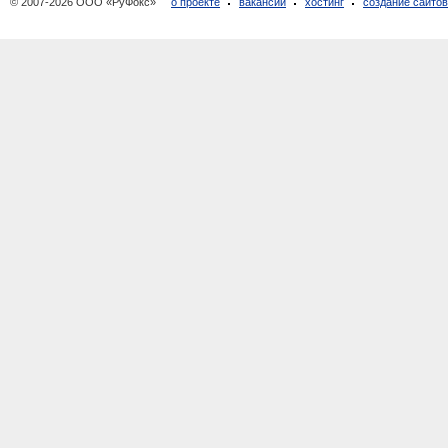
© 2007-2026 ООО «РуФокс»
о проекте
вакансии
хостинг
создание сайто