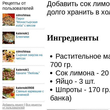
Добавить сок лимо
Рецепты от
пользователей
долго хранить в х
simshinaa
Пирог
"Монастырская
изба" с мясом
katenok1
Ингредиенты
Блинчики
simshinaa
Растительное ма
Сырная закуска на
чипсах
700 гр.
katenok1
Сок лимона - 20 
Канапе "Любовь"
Яйцо - 3 шт.
Шпроты - 170 гр.
katenok0908
Свиные кармашки с
начинкой
банка)
Добавить рецепт
|
Все рецепты
от пользователей