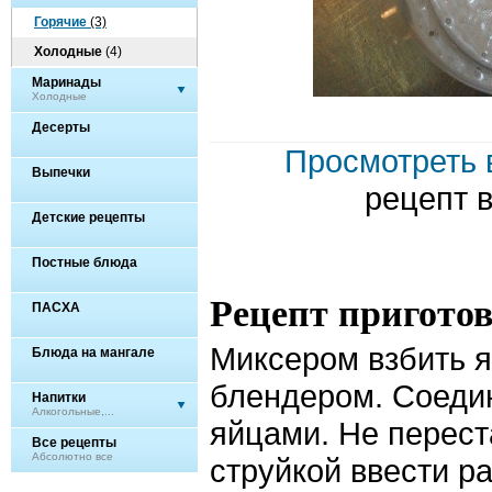
Горячие
(3)
Холодные
(4)
Маринады
Холодные
Десерты
Просмотреть 
Выпечки
рецепт 
Детские рецепты
Постные блюда
Рецепт пригото
ПАСХА
Миксером взбить я
Блюда на мангале
блендером. Соеди
Напитки
Алкогольные,...
яйцами. Не перест
Все рецепты
Абсолютно все
струйкой ввести р