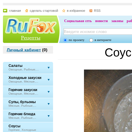
главная
сделать стартовой
в избранное
RSS
Социальная сеть
новости
законы
ра
Рецепты
по проекту
в интернете
Соус
Личный кабинет
(
0
)
Салаты
Овощные, Рыбные,...
Холодные закуски
Овощные, Мясные,...
Горячие закуски
Овощные, Мясные,...
Супы, бульоны
Мясные, Рыбные,...
Горячие блюда
Мясные, Рыбные,...
Соусы
Горячие, Холодные