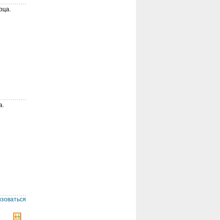
рца.
а.
изоваться