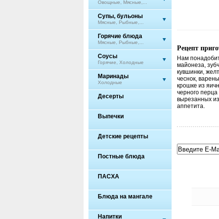
Овощные, Мясные,...
Супы, бульоны
Мясные, Рыбные,...
Горячие блюда
Мясные, Рыбные,...
Рецепт приг
Соусы
Нам понадобит
Горячие, Холодные
майонеза, зубч
кувшинки, желт
Маринады
чеснок, варен
Холодные
крошке из яичн
черного перца 
Десерты
вырезанных из
аппетита.
Выпечки
Детские рецепты
Постные блюда
ПАСХА
Блюда на мангале
Напитки