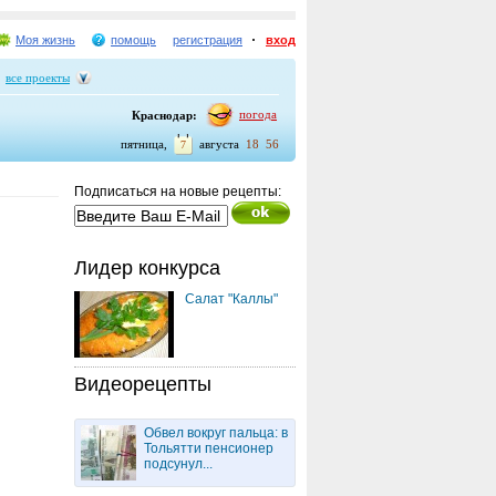
Моя жизнь
помощь
регистрация
вход
все проекты
погода
Краснодар:
пятница,
августа
18
56
7
Подписаться на новые рецепты:
Лидер конкурса
Салат "Каллы"
Видеорецепты
Обвел вокруг пальца: в
Тольятти пенсионер
подсунул...