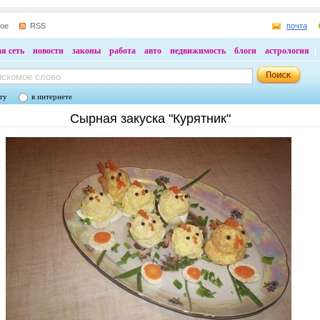
ное
RSS
почта
я сеть
новости
законы
работа
авто
недвижимость
блоги
астрология
ту
в интернете
Сырная закуска "Курятник"