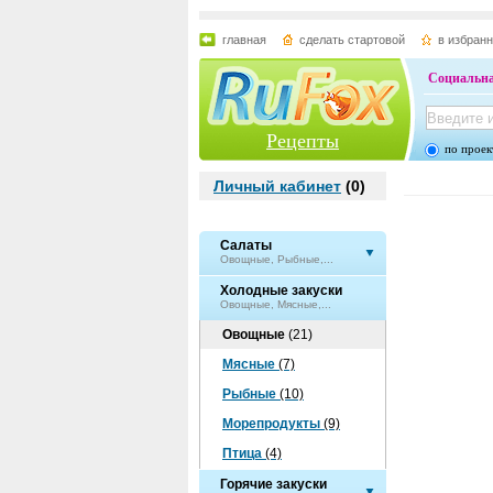
главная
сделать стартовой
в избран
Социальна
Рецепты
по проек
Личный кабинет
(
0
)
Салаты
Овощные, Рыбные,...
Холодные закуски
Овощные, Мясные,...
Овощные
(21)
Мясные
(7)
Рыбные
(10)
Морепродукты
(9)
Птица
(4)
Горячие закуски