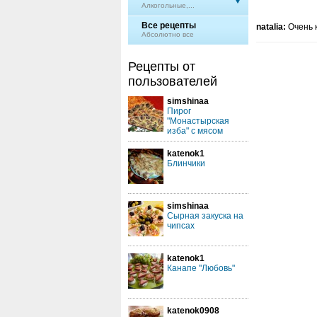
Алкогольные,...
Все рецепты
natalia:
Очень 
Абсолютно все
Рецепты от
пользователей
simshinaa
Пирог
"Монастырская
изба" с мясом
katenok1
Блинчики
simshinaa
Сырная закуска на
чипсах
katenok1
Канапе "Любовь"
katenok0908