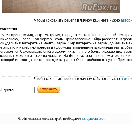
Чтобы сохранить рецепт в личном кабинете нужно
автор
отовления
ся: 5 варенных яиц, Сыр 150 грамм, твердого сорта или плавленный, 150 гра
ик чеснока, 1 варенная морковь, соль. Приготовление: Яйцо разрезать в фор
ок удалить и натереть на мелкой тёрке. Сыр натереть на тёрке , добавить ма
ые яйца или натёртую морковь и сформовать маленькие шарики-цыплята, обва
ого желтка. Сажаем цыплёнка в скорлупку из яичного белка. Украшение: глазк
горошка, хохолок и носик из моркови. На блюде устроить полянку из зелени и
 овощей мелких цветочков, посадить цыплят.Очень забавно и вкусно. Приятно
Чтобы сохранить рецепт в личном кабинете нужно
автор
Чтобы оставить комментарий, необходимо
авторизоваться