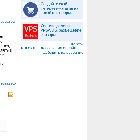
Создайте свой
интернет-магазин на
новой платформе...
изоваться
Хостинг, домены,
VPS/VDS, размещение
серверов
мм
ме
Что это?
йонез,
RuFox.ru - голосования онлайн
лять в
добавить голосование
и из
го
изоваться