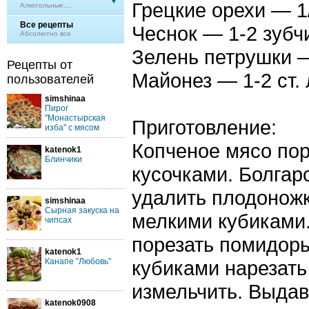
Грецкие орехи — 1
Алкогольные,...
Все рецепты
Чеснок — 1-2 зубч
Абсолютно все
Зелень петрушки —
Рецепты от
Майонез — 1-2 ст.
пользователей
simshinaa
Пирог
"Монастырская
Приготовление:
изба" с мясом
Копченое мясо по
katenok1
Блинчики
кусочками. Болгар
удалить плодоножк
simshinaa
Сырная закуска на
мелкими кубиками
чипсах
порезать помидор
katenok1
Канапе "Любовь"
кубиками нарезать
измельчить. Выдав
katenok0908