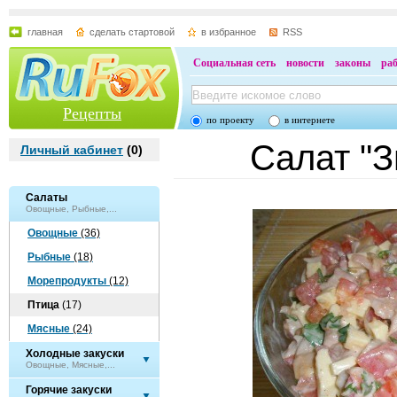
главная
сделать стартовой
в избранное
RSS
Социальная сеть
новости
законы
ра
Рецепты
по проекту
в интернете
Салат "З
Личный кабинет
(
0
)
Салаты
Овощные, Рыбные,...
Овощные
(36)
Рыбные
(18)
Морепродукты
(12)
Птица
(17)
Мясные
(24)
Холодные закуски
Овощные, Мясные,...
Горячие закуски