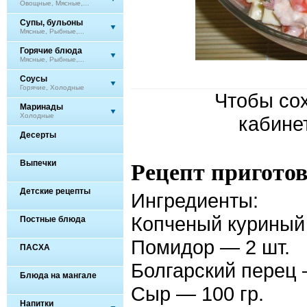
Овощные, Мясные,...
Супы, бульоны
Мясные, Рыбные,...
Горячие блюда
Мясные, Рыбные,...
Соусы
Горячие, Холодные
Чтобы сох
Маринады
Холодные
кабине
Десерты
Выпечки
Рецепт пригото
Детские рецепты
Ингредиенты:
Копченый куриный 
Постные блюда
Помидор — 2 шт.
ПАСХА
Болгарский перец 
Блюда на мангале
Сыр — 100 гр.
Напитки