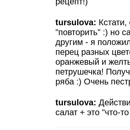
рецепт!)
tursulova:
Кстати,
"повторить" :) но 
другим - я положи
перец разных цвет
оранжевый и желты
петрушечка! Получ
ряба :) Очень пест
tursulova:
Действи
салат + это "что-то