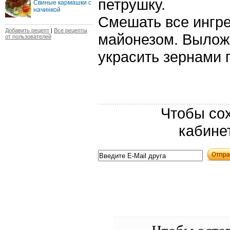
петрушку.
Свиные кармашки с
начинкой
Смешать все ингре
Добавить рецепт
|
Все рецепты
майонезом. Выложи
от пользователей
украсить зернами 
Чтобы сох
кабине