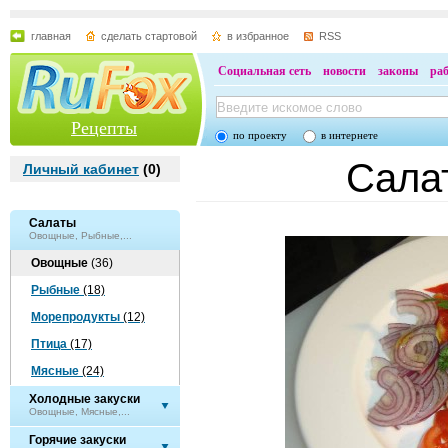
главная
сделать стартовой
в избранное
RSS
Социальная сеть
новости
законы
ра
Рецепты
по проекту
в интернете
Салат
Личный кабинет
(
0
)
Салаты
Овощные, Рыбные,...
Овощные
(36)
Рыбные
(18)
Морепродукты
(12)
Птица
(17)
Мясные
(24)
Холодные закуски
Овощные, Мясные,...
Горячие закуски