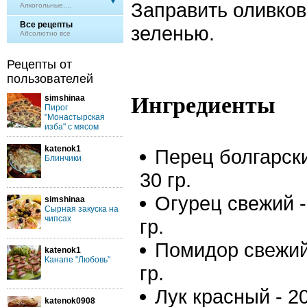
Заправить оливков
Алкогольные,...
Все рецепты
зеленью.
Абсолютно все
Рецепты от
пользователей
Ингредиенты
simshinaa
Пирог
"Монастырская
изба" с мясом
katenok1
Перец болгарски
Блинчики
30 гр.
Огурец свежий -
simshinaa
Сырная закуска на
чипсах
гр.
Помидор свежий
katenok1
Канапе "Любовь"
гр.
Лук красный - 20
katenok0908