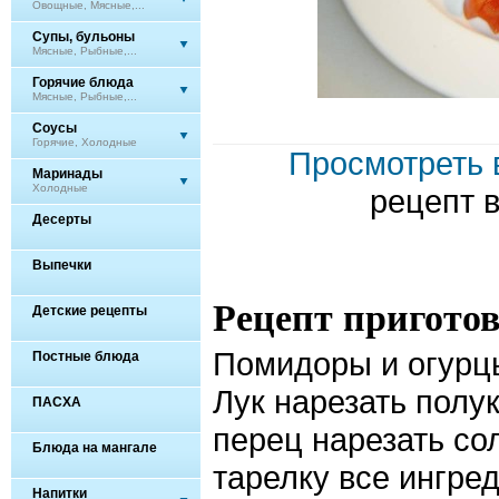
Овощные, Мясные,...
Супы, бульоны
Мясные, Рыбные,...
Горячие блюда
Мясные, Рыбные,...
Соусы
Горячие, Холодные
Просмотреть 
Маринады
Холодные
рецепт 
Десерты
Выпечки
Рецепт пригото
Детские рецепты
Помидоры и огурцы
Постные блюда
Лук нарезать полу
ПАСХА
перец нарезать со
Блюда на мангале
тарелку все ингре
Напитки