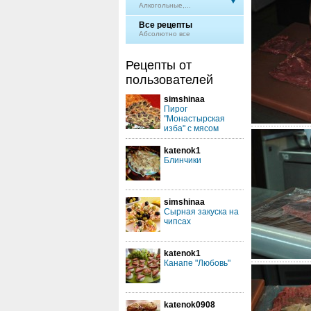
Алкогольные,...
Все рецепты
Абсолютно все
Рецепты от
пользователей
simshinaa
Пирог
"Монастырская
изба" с мясом
katenok1
Блинчики
simshinaa
Сырная закуска на
чипсах
katenok1
Канапе "Любовь"
katenok0908