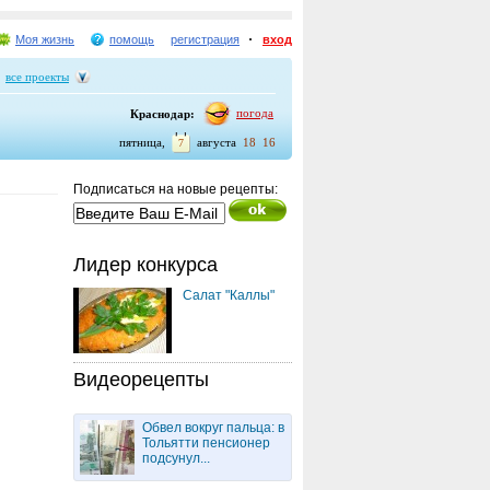
Моя жизнь
помощь
регистрация
вход
все проекты
погода
Краснодар:
:
пятница,
августа
18
16
7
Подписаться на новые рецепты:
Лидер конкурса
Салат "Каллы"
Видеорецепты
Обвел вокруг пальца: в
Тольятти пенсионер
подсунул...