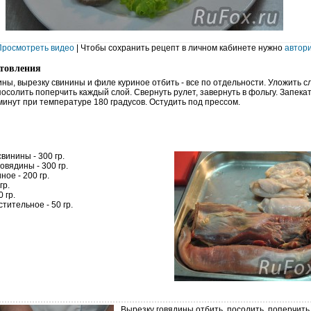
Просмотреть видео
| Чтобы сохранить рецепт в личном кабинете нужно
автор
отовления
ны, вырезку свинины и филе куриное отбить - все по отдельности. Уложить 
 посолить поперчить каждый слой. Свернуть рулет, завернуть в фольгу. Запекат
минут при температуре 180 градусов. Остудить под прессом.
винины - 300 гр.
овядины - 300 гр.
ное - 200 гр.
гр.
 гр.
тительное - 50 гр.
Вырезку говядины отбить, посолить, поперчить