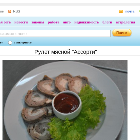
ное
RSS
почта
я сеть
новости
законы
работа
авто
недвижимость
блоги
астрология
ту
в интернете
Рулет мясной "Ассорти"