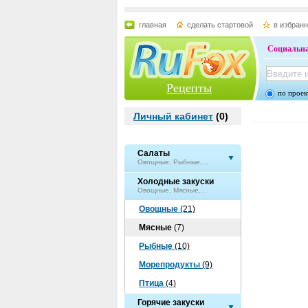
главная
сделать стартовой
в избран
Социальна
Рецепты
по проек
Личный кабинет
(
0
)
Салаты
Овощные, Рыбные,...
Холодные закуски
Овощные, Мясные,...
Овощные
(21)
Мясные
(7)
Рыбные
(10)
Морепродукты
(9)
Птица
(4)
Горячие закуски