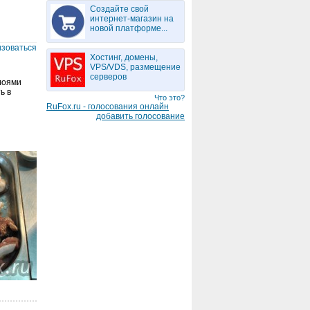
Создайте свой
интернет-магазин на
новой платформе...
изоваться
Хостинг, домены,
VPS/VDS, размещение
серверов
слоями
ь в
Что это?
RuFox.ru - голосования онлайн
добавить голосование
.