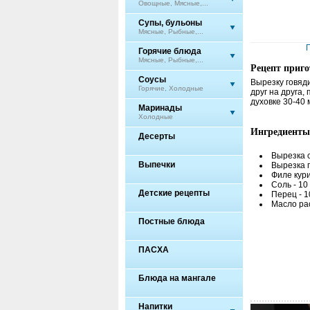
Овощные, Мясные,...
Супы, бульоны
Мясные, Рыбные,...
Горячие блюда
Мясные, Рыбные,...
Рецепт приг
Соусы
Вырезку говяди
Горячие, Холодные
друг на друга,
духовке 30-40 
Маринады
Холодные
Ингредиенты
Десерты
Вырезка с
Выпечки
Вырезка г
Филе кури
Соль - 10 
Детские рецепты
Перец - 10
Масло рас
Постные блюда
ПАСХА
Блюда на мангале
Напитки