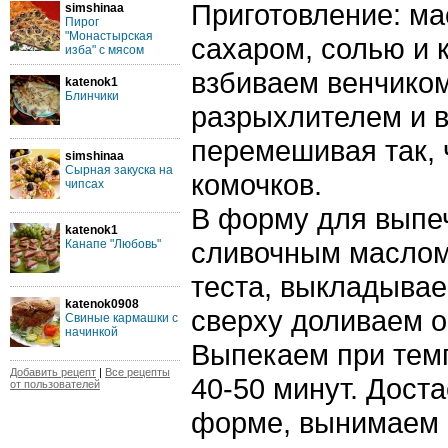
Приготовление: ма
simshinaa
Пирог
"Монастырская
сахаром, солью и 
изба" с мясом
взбиваем венчико
katenok1
Блинчики
разрыхлителем и в
перемешивая так, 
simshinaa
Сырная закуска на
комочков.
чипсах
В форму для выпе
katenok1
сливочным маслом
Канапе "Любовь"
теста, выкладыва
katenok0908
сверху доливаем о
Свиные кармашки с
начинкой
Выпекаем при темп
Добавить рецепт
|
Все рецепты
40-50 минут. Дост
от пользователей
форме, вынимаем 