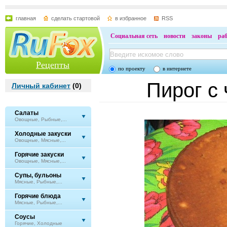
главная
сделать стартовой
в избранное
RSS
Социальная сеть
новости
законы
ра
Рецепты
по проекту
в интернете
Пирог с
Личный кабинет
(
0
)
Салаты
Овощные, Рыбные,...
Холодные закуски
Овощные, Мясные,...
Горячие закуски
Овощные, Мясные,...
Супы, бульоны
Мясные, Рыбные,...
Горячие блюда
Мясные, Рыбные,...
Соусы
Горячие, Холодные