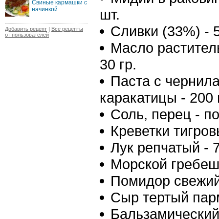
Свиные кармашки с
начинкой
шт.
Сливки (33%) - 5
Добавить рецепт
|
Все рецепты
от пользователей
Масло растител
30 гр.
Паста с чернил
каракатицы - 200 
Соль, перец - по
Креветки тигров
Лук репчатый - 7
Морской гребешо
Помидор свежий 
Сыр тертый парм
Бальзамический 