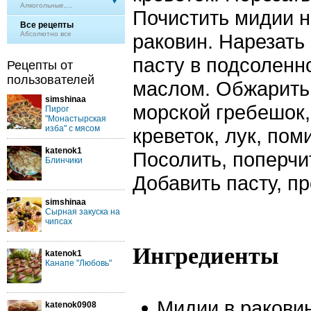
Алкогольные,...
Почистить мидии н
Все рецепты
Абсолютно все
раковин. Нарезать
пасту в подсоленн
Рецепты от
пользователей
маслом. Обжарить
simshinaa
морской гребешок,
Пирог
"Монастырская
изба" с мясом
креветок, лук, по
katenok1
Посолить, поперчи
Блинчики
Добавить пасту, п
simshinaa
Сырная закуска на
чипсах
Ингредиенты
katenok1
Канапе "Любовь"
Мидии в раковин
katenok0908