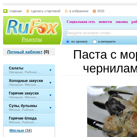
главная
сделать стартовой
в избранное
RSS
Социальная сеть
новости
законы
ра
Рецепты
по проекту
в интернете
Паста с мо
Личный кабинет
(
0
)
чернилам
Салаты
Овощные, Рыбные,...
Холодные закуски
Овощные, Мясные,...
Горячие закуски
Овощные, Мясные,...
Супы, бульоны
Мясные, Рыбные,...
Горячие блюда
Мясные, Рыбные,...
Мясные
(34)