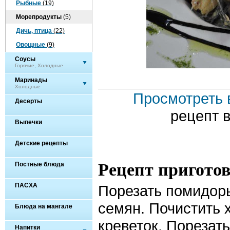
Рыбные
(19)
Морепродукты
(5)
Дичь, птица
(22)
Овощные
(9)
Соусы
Горячие, Холодные
Маринады
Холодные
Просмотреть 
Десерты
рецепт 
Выпечки
Детские рецепты
Рецепт пригото
Постные блюда
ПАСХА
Порезать помидоры
семян. Почистить 
Блюда на мангале
креветок. Порезат
Напитки