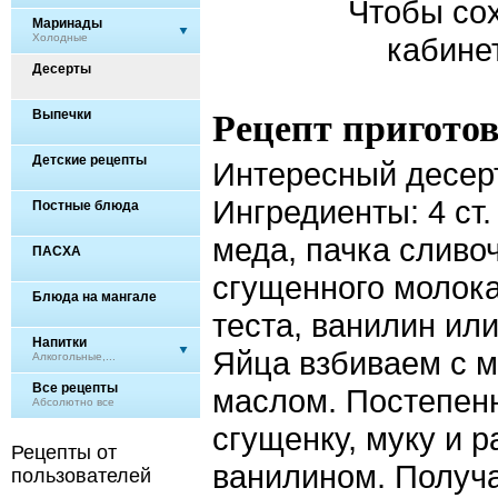
Чтобы сох
Маринады
Холодные
кабине
Десерты
Выпечки
Рецепт пригото
Детские рецепты
Интересный десерт
Ингредиенты: 4 ст. 
Постные блюда
меда, пачка сливоч
ПАСХА
сгущенного молока
Блюда на мангале
теста, ванилин ил
Напитки
Яйца взбиваем с 
Алкогольные,...
Все рецепты
маслом. Постепен
Абсолютно все
сгущенку, муку и 
Рецепты от
ванилином. Получа
пользователей