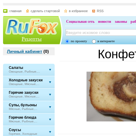
главная
сделать стартовой
в избранное
RSS
Социальная сеть
новости
законы
ра
Рецепты
по проекту
в интернете
Конфе
Личный кабинет
(
0
)
Салаты
Овощные, Рыбные,...
Холодные закуски
Овощные, Мясные,...
Горячие закуски
Овощные, Мясные,...
Супы, бульоны
Мясные, Рыбные,...
Горячие блюда
Мясные, Рыбные,...
Соусы
Горячие, Холодные