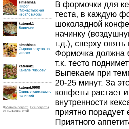
В формочки для ке
simshinaa
Пирог
"Монастырская
теста, в каждую ф
изба" с мясом
шоколадной конфе
katenok1
Блинчики
начинку (воздушну
т.д.), сверху опять
simshinaa
Сырная закуска на
Формочка должна б
чипсах
т.к. тесто поднимет
katenok1
Выпекаем при темп
Канапе "Любовь"
20-25 минут. За эт
katenok0908
конфеты растает и
Свиные кармашки с
начинкой
внутренности кекс
Добавить рецепт
|
Все рецепты
приятно порадует 
от пользователей
Приятного аппетит