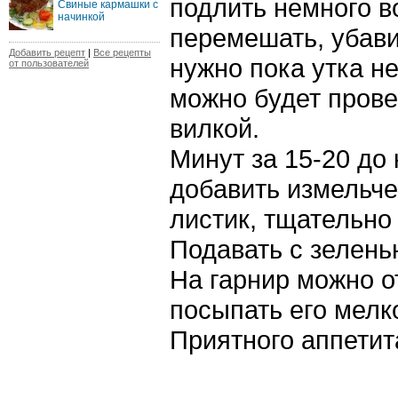
подлить немного в
Свиные кармашки с
начинкой
перемешать, убави
Добавить рецепт
|
Все рецепты
нужно пока утка не
от пользователей
можно будет прове
вилкой.
Минут за 15-20 до
добавить измельче
листик, тщательно 
Подавать с зелен
На гарнир можно о
посыпать его мелк
Приятного аппетит