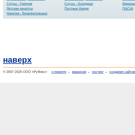
Соусы - Горячие
Соусы - Холодные
Маринад
Детские рецепты
Постные блюда
ПАСХА
Напитки - Безалкогольные
наверх
© 2007-2026 ООО «РуФокс»
о проекте
вакансии
хостинг
создание сайто