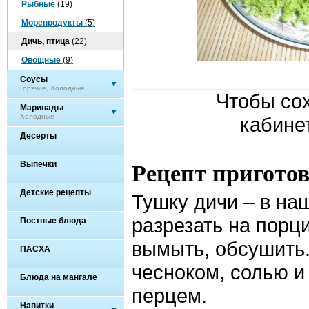
Рыбные
(19)
Морепродукты
(5)
Дичь, птица
(22)
Овощные
(9)
Соусы
Горячие, Холодные
Чтобы сох
Маринады
Холодные
кабине
Десерты
Выпечки
Рецепт пригото
Детские рецепты
Тушку дичи – в на
разрезать на порц
Постные блюда
вымыть, обсушить
ПАСХА
чесноком, солью 
Блюда на мангале
перцем.
Напитки