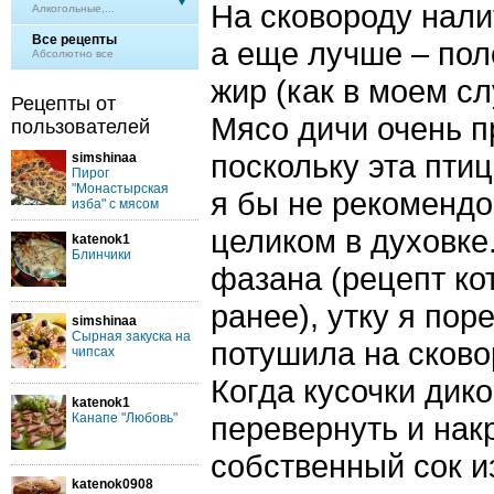
На сковороду нали
Алкогольные,...
Все рецепты
а еще лучше – по
Абсолютно все
жир (как в моем сл
Рецепты от
Мясо дичи очень п
пользователей
поскольку эта птиц
simshinaa
Пирог
"Монастырская
я бы не рекомендо
изба" с мясом
целиком в духовке.
katenok1
Блинчики
фазана (рецепт ко
ранее), утку я пор
simshinaa
Сырная закуска на
потушила на сково
чипсах
Когда кусочки дик
katenok1
Канапе "Любовь"
перевернуть и нак
собственный сок и
katenok0908