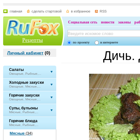
главная
сделать стартовой
в избранное
RSS
Социальная сеть
новости
законы
ра
Рецепты
по проекту
в интернете
Дичь. 
Личный кабинет
(
0
)
Салаты
Овощные, Рыбные,...
Холодные закуски
Овощные, Мясные,...
Горячие закуски
Овощные, Мясные,...
Супы, бульоны
Мясные, Рыбные,...
Горячие блюда
Мясные, Рыбные,...
Мясные
(34)