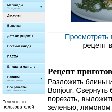
Маринады
Холодные
Десерты
Выпечки
Просмотреть 
Детские рецепты
рецепт 
Постные блюда
ПАСХА
Блюда на мангале
Рецепт пригото
Напитки
Разложить блины 
Алкогольные,...
Все рецепты
Bonjour. Свернуть
Абсолютно все
порезать, выложить
Рецепты от
зеленью, лимоном 
пользователей