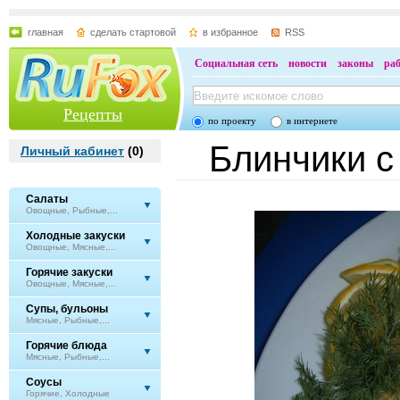
главная
сделать стартовой
в избранное
RSS
Социальная сеть
новости
законы
ра
Рецепты
по проекту
в интернете
Блинчики с
Личный кабинет
(
0
)
Салаты
Овощные, Рыбные,...
Холодные закуски
Овощные, Мясные,...
Горячие закуски
Овощные, Мясные,...
Супы, бульоны
Мясные, Рыбные,...
Горячие блюда
Мясные, Рыбные,...
Соусы
Горячие, Холодные