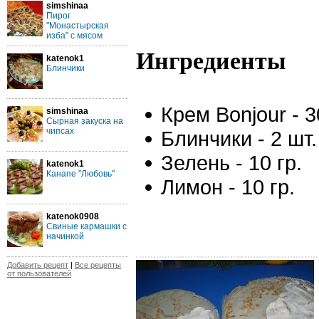
simshinaa
Пирог
"Монастырская
изба" с мясом
Ингредиенты
katenok1
Блинчики
Крем Bonjour - 3
simshinaa
Сырная закуска на
чипсах
Блинчики - 2 шт.
Зелень - 10 гр.
katenok1
Канапе "Любовь"
Лимон - 10 гр.
katenok0908
Свиные кармашки с
начинкой
Добавить рецепт
|
Все рецепты
от пользователей