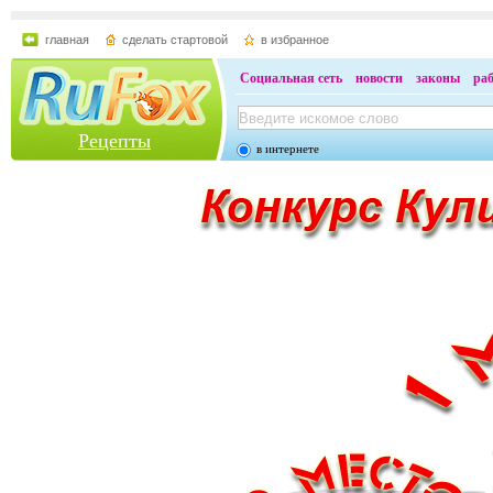
главная
сделать стартовой
в избранное
Социальная сеть
новости
законы
ра
Рецепты
в интернете