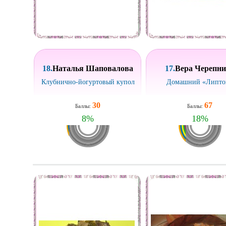
18.
Наталья Шаповалова
17.
Вера Черепн
Клубнично-йогуртовый купол
Домашний «Липто
30
67
Баллы:
Баллы:
8
%
18
%