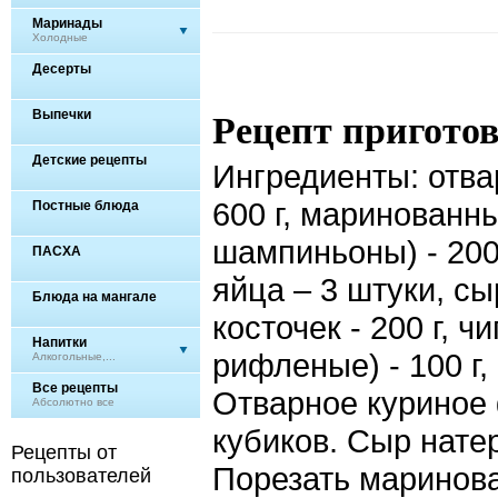
Маринады
Холодные
Десерты
Выпечки
Рецепт пригото
Детские рецепты
Ингредиенты: отва
600 г, маринованн
Постные блюда
шампиньоны) - 200
ПАСХА
яйца – 3 штуки, сы
Блюда на мангале
косточек - 200 г, 
Напитки
рифленые) - 100 г,
Алкогольные,...
Все рецепты
Отварное куриное 
Абсолютно все
кубиков. Сыр натер
Рецепты от
Порезать маринов
пользователей