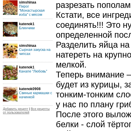
разрезать пополам
simshinaa
Пирог
"Монастырская
Кстати, все ингре
изба" с мясом
соединять!!! Это н
katenok1
Блинчики
определенной пос
Разделить яйца на
simshinaa
Сырная закуска на
натереть на крупно
чипсах
мелкой.
katenok1
Канапе "Любовь"
Теперь внимание –
будет из курицы, 
katenok0908
тонким-тонким сло
Свиные кармашки с
начинкой
у нас по плану гри
Добавить рецепт
|
Все рецепты
После этого вылож
от пользователей
белки - слой тёрто