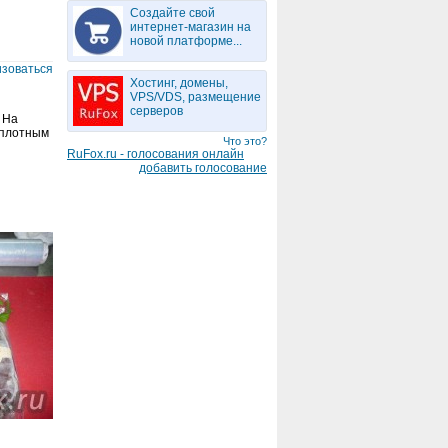
Создайте свой
интернет-магазин на
новой платформе...
изоваться
Хостинг, домены,
VPS/VDS, размещение
серверов
 На
 плотным
Что это?
RuFox.ru - голосования онлайн
добавить голосование