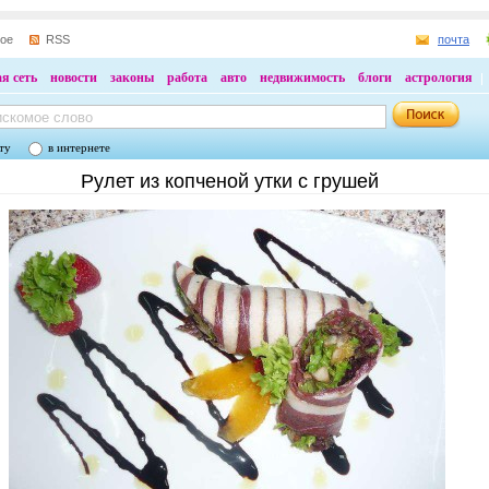
ное
RSS
почта
я сеть
новости
законы
работа
авто
недвижимость
блоги
астрология
ту
в интернете
Рулет из копченой утки с грушей