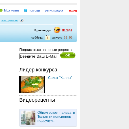
Моя жизнь
помощь
регистрация
вход
все проекты
погода
Краснодар:
суббота,
августа
09
06
8
Подписаться на новые рецепты:
Лидер конкурса
Салат "Каллы"
Видеорецепты
Обвел вокруг пальца: в
Тольятти пенсионер
подсунул...