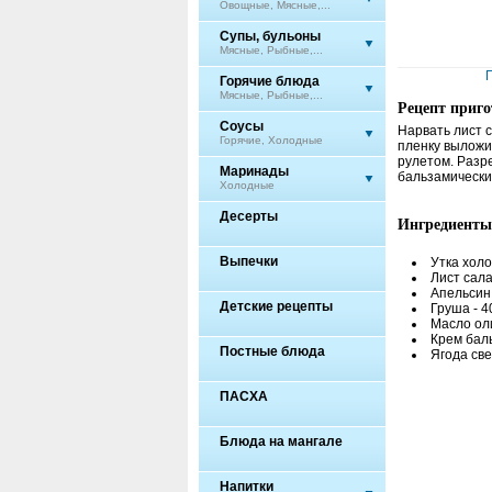
Овощные, Мясные,...
Супы, бульоны
Мясные, Рыбные,...
Горячие блюда
Мясные, Рыбные,...
Рецепт приг
Соусы
Нарвать лист с
Горячие, Холодные
пленку выложит
рулетом. Разр
Маринады
бальзамически
Холодные
Десерты
Ингредиенты
Выпечки
Утка холо
Лист салат
Апельсин 
Детские рецепты
Груша - 40
Масло оли
Крем баль
Постные блюда
Ягода све
ПАСХА
Блюда на мангале
Напитки