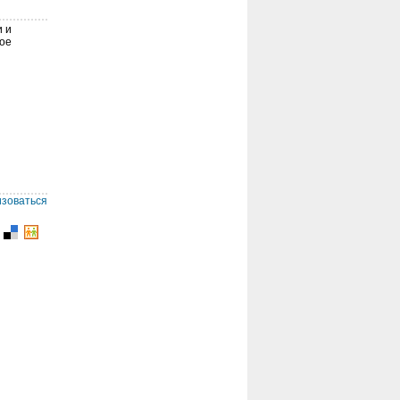
и и
вое
изоваться