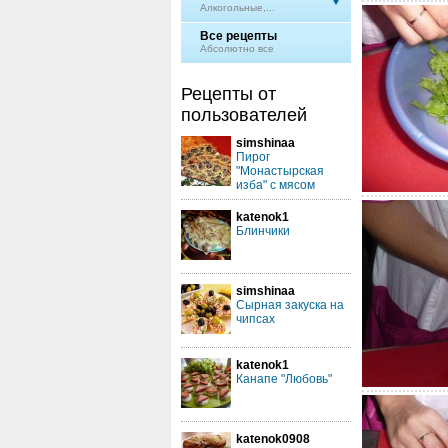
Алкогольные,...
Все рецепты
Абсолютно все
Рецепты от
пользователей
simshinaa
Пирог
"Монастырская
изба" с мясом
katenok1
Блинчики
simshinaa
Сырная закуска на
чипсах
katenok1
Канапе "Любовь"
katenok0908