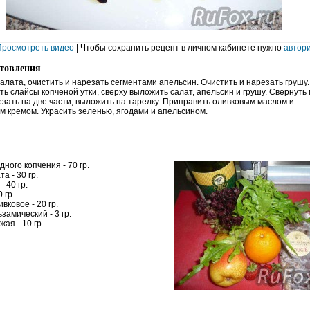
Просмотреть видео
| Чтобы сохранить рецепт в личном кабинете нужно
автор
отовления
алата, очистить и нарезать сегментами апельсин. Очистить и нарезать грушу.
ь слайсы копченой утки, сверху выложить салат, апельсин и грушу. Свернуть
езать на две части, выложить на тарелку. Приправить оливковым маслом и
м кремом. Украсить зеленью, ягодами и апельсином.
дного копчения - 70 гр.
а - 30 гр.
- 40 гр.
 гр.
вковое - 20 гр.
замический - 3 гр.
жая - 10 гр.