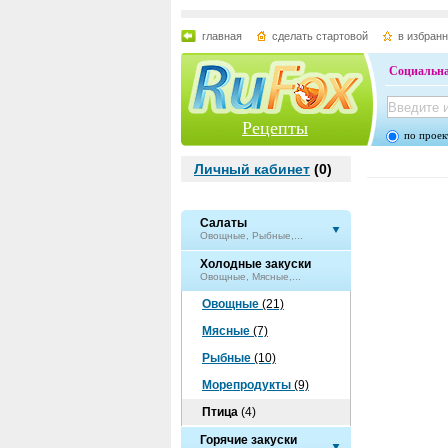
главная
сделать стартовой
в избран
Социальна
Рецепты
по проек
Личный кабинет
(
0
)
Салаты
Овощные, Рыбные,...
Холодные закуски
Овощные, Мясные,...
Овощные
(21)
Мясные
(7)
Рыбные
(10)
Морепродукты
(9)
Птица
(4)
Горячие закуски