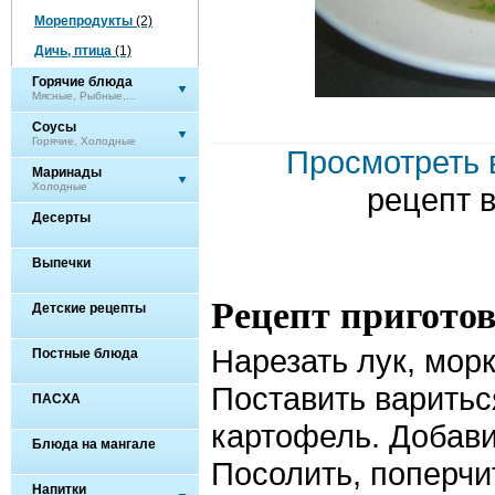
Морепродукты
(2)
Дичь, птица
(1)
Горячие блюда
Мясные, Рыбные,...
Соусы
Горячие, Холодные
Просмотреть 
Маринады
Холодные
рецепт 
Десерты
Выпечки
Рецепт пригото
Детские рецепты
Нарезать лук, морк
Постные блюда
Поставить варитьс
ПАСХА
картофель. Добави
Блюда на мангале
Посолить, поперчи
Напитки