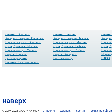
Салаты - Овощные
Салаты - Рыбные
Салаты 
Холодные закуски - Овощные
Холодные закуски - Мясные
Холодны
Горячие закуски - Овощные
Горячие закуски - Мясные
Горячие
Супы, бульоны - Мясные
Супы, бульоны - Рыбные
Супы, б
Горячие блюда - Мясные
Горячие блюда - Рыбные
Горячие
Соусы - Горячие
Соусы - Холодные
Маринад
Детские рецепты
Постные блюда
ПАСХА
Напитки - Безалкогольные
наверх
© 2007-2026 ООО «РуФокс»
о проекте
вакансии
хостинг
создание сайто