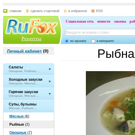
главная
сделать стартовой
в избранное
RSS
Социальная сеть
новости
законы
ра
Рецепты
по проекту
в интернете
Рыбна
Личный кабинет
(
0
)
Салаты
Овощные, Рыбные,...
Холодные закуски
Овощные, Мясные,...
Горячие закуски
Овощные, Мясные,...
Супы, бульоны
Мясные, Рыбные,...
Мясные
(6)
Рыбные
(2)
Овощные
(7)