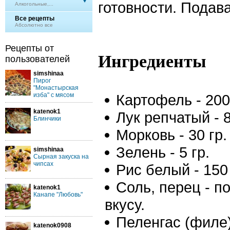
готовности. Подава
Алкогольные,...
Все рецепты
Абсолютно все
Рецепты от
Ингредиенты
пользователей
simshinaa
Пирог
"Монастырская
изба" с мясом
Картофель - 200
katenok1
Лук репчатый - 8
Блинчики
Морковь - 30 гр.
Зелень - 5 гр.
simshinaa
Сырная закуска на
чипсах
Рис белый - 150 
Соль, перец - п
katenok1
Канапе "Любовь"
вкусу.
Пеленгас (филе) 
katenok0908