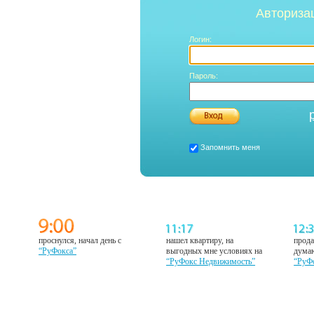
Авториза
Логин:
Пароль:
Запомнить меня
проснулся, начал день с
нашел квартиру, на
прода
“РуФокса”
выгодных мне условиях на
думаю
“РуФокс Недвижимость”
“РуФ