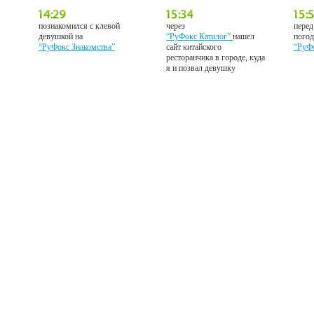
познакомился с клевой
через
перед
девушкой на
“РуФокс Каталог”
нашел
погод
“РуФокс Знакомства”
сайт китайского
“РуФ
ресторанчика в городе, куда
я и позвал девушку