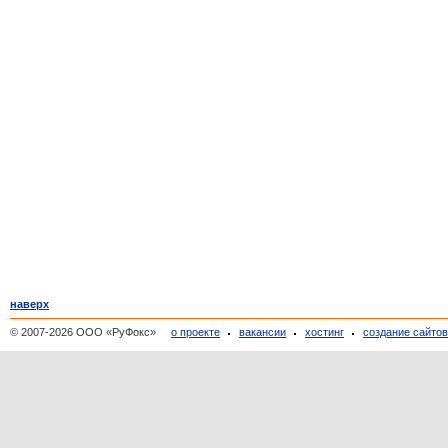
наверх
© 2007-2026 ООО «РуФокс»
о проекте
вакансии
хостинг
создание сайто