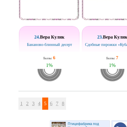
24.
Вера Кулик
23.
Вера Кули
Бананово-блинный десерт
Сдобные пирожки «Куб
6
7
Баллы:
Баллы:
1
%
1
%
1
2
3
4
5
6
7
8
Птицефабрика под