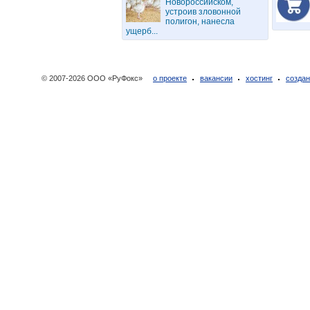
Новороссийском,
устроив зловонной
полигон, нанесла
ущерб...
© 2007-2026 ООО «РуФокс»
о проекте
вакансии
хостинг
создан