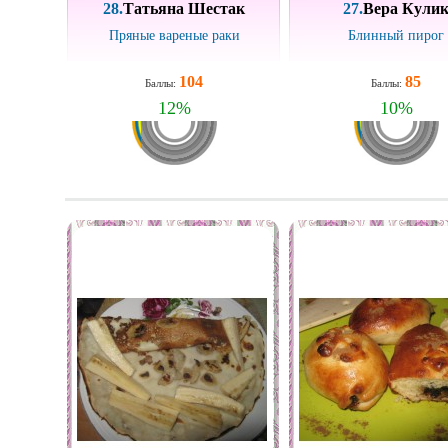
28.
Татьяна Шестак
27.
Вера Кули
Пряные вареные раки
Блинный пирог
104
85
Баллы:
Баллы:
12
%
10
%