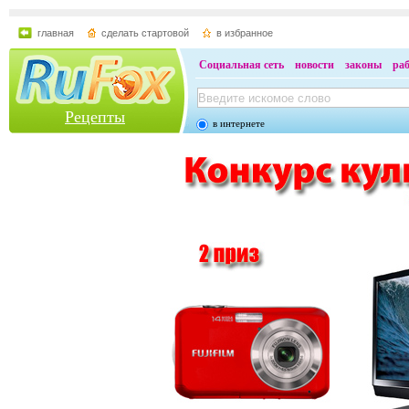
главная
сделать стартовой
в избранное
Социальная сеть
новости
законы
ра
Рецепты
в интернете