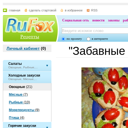
главная
сделать стартовой
в избранное
RSS
Социальная сеть
новости
законы
ра
Рецепты
по проекту
в интернете
"Забавные 
Личный кабинет
(
0
)
Салаты
Овощные, Рыбные,...
Холодные закуски
Овощные, Мясные,...
Овощные
(21)
Мясные
(7)
Рыбные
(10)
Морепродукты
(9)
Птица
(4)
Горячие закуски