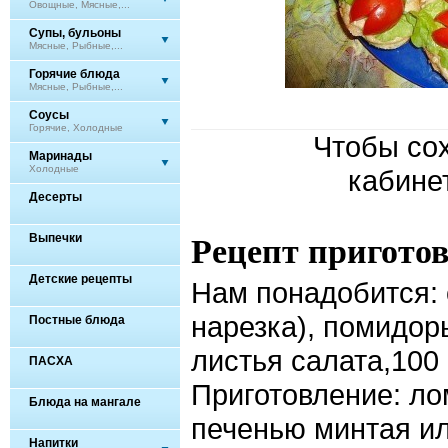
Овощные, Мясные,...
Супы, бульоны
Мясные, Рыбные,...
Горячие блюда
Мясные, Рыбные,...
Соусы
Горячие, Холодные
Чтобы сох
Маринады
Холодные
кабине
Десерты
Выпечки
Рецепт пригото
Детские рецепты
Нам понадобится: 
нарезка), помидоры
Постные блюда
листья салата,100
ПАСХА
Приготовление: ло
Блюда на мангале
печенью минтая ил
Напитки