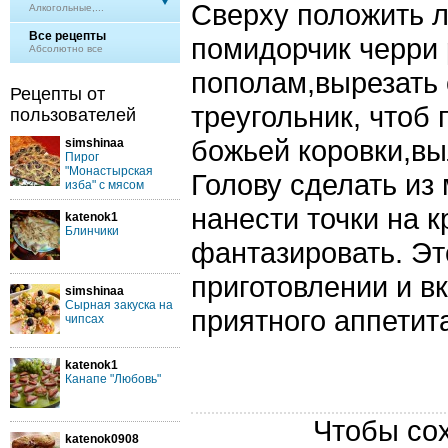
Сверху положить л
Алкогольные,...
Все рецепты
помидорчик черри 
Абсолютно все
пополам,вырезать
Рецепты от
треугольник, чтоб
пользователей
божьей коровки,вы
simshinaa
Пирог
"Монастырская
Голову сделать из
изба" с мясом
нанести точки на 
katenok1
Блинчики
фантазировать. Эт
приготовлении и в
simshinaa
Сырная закуска на
приятного аппетит
чипсах
katenok1
Канапе "Любовь"
Чтобы сох
katenok0908