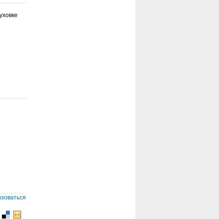
уховке
изоваться