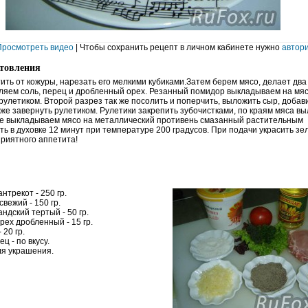
Просмотреть видео
| Чтобы сохранить рецепт в личном кабинете нужно
автор
отовления
ить от кожуры, нарезать его мелкими кубиками.Затем берем мясо, делает два
ляем соль, перец и дробленный орех. Резанный помидор выкладываем на мяс
рулетиком. Второй разрез так же посолить и поперчить, выложить сыр, добав
 же завернуть рулетиком. Рулетики закрепить зубочистками, по краям мяса в
е выкладываем мясо на металлический противень смазанный растительным
ь в духовке 12 минут при температуре 200 градусов. При подачи украсить зе
риятного аппетита!
нтрекот - 250 гр.
вежий - 150 гр.
ндский тертый - 50 гр.
рех дробленный - 15 гр.
 20 гр.
ц - по вкусу.
ля украшения.