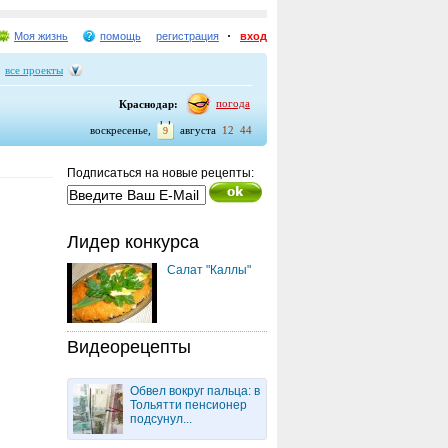
Моя жизнь
помощь
регистрация
вход
все проекты
погода
Краснодар:
:
воскресенье,
августа
12
44
9
Подписаться на новые рецепты:
Лидер конкурса
Салат "Каллы"
Видеорецепты
Обвел вокруг пальца: в
Тольятти пенсионер
подсунул...