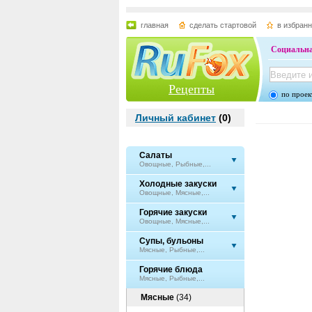
главная
сделать стартовой
в избран
Социальна
Рецепты
по проек
Личный кабинет
(
0
)
Салаты
Овощные, Рыбные,...
Холодные закуски
Овощные, Мясные,...
Горячие закуски
Овощные, Мясные,...
Супы, бульоны
Мясные, Рыбные,...
Горячие блюда
Мясные, Рыбные,...
Мясные
(34)