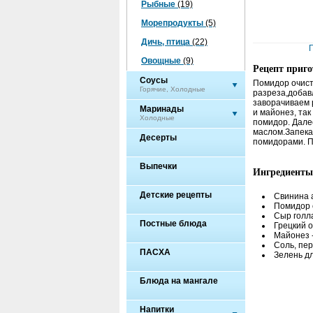
Рыбные
(19)
Морепродукты
(5)
Дичь, птица
(22)
Овощные
(9)
Рецепт приг
Соусы
Помидор очист
Горячие, Холодные
разреза,добав
заворачиваем 
Маринады
и майонез, так
Холодные
помидор. Дале
маслом.Запекат
Десерты
помидорами. П
Выпечки
Ингредиенты
Детские рецепты
Свинина а
Помидор с
Сыр голла
Постные блюда
Грецкий о
Майонез -
Соль, пере
ПАСХА
Зелень д
Блюда на мангале
Напитки