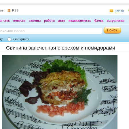
ное
RSS
почта
я сеть
новости
законы
работа
авто
недвижимость
блоги
астрология
ту
в интернете
Свинина запеченная с орехом и помидорами