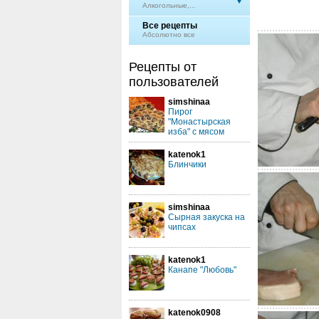
Алкогольные,...
Все рецепты
Абсолютно все
Рецепты от
пользователей
simshinaa
Пирог
"Монастырская
изба" с мясом
katenok1
Блинчики
simshinaa
Сырная закуска на
чипсах
katenok1
Канапе "Любовь"
katenok0908