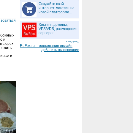
Создайте свой
интернет-магазин на
новой платформе...
изоваться
Хостинг, домены,
VPS/VDS, размещение
серверов
 боковых
о и
Что это?
ить орех
RuFox.ru - голосования онлайн
ыложить
добавить голосование
ленью и