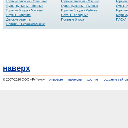
Горячие закуски - Овощные
Горячие закуски - Мясные
Горячие
Супы, бульоны - Мясные
Супы, бульоны - Рыбные
Супы, б
Горячие блюда - Мясные
Горячие блюда - Рыбные
Горячие
Соусы - Горячие
Соусы - Холодные
Маринад
Детские рецепты
Постные блюда
ПАСХА
Напитки - Безалкогольные
наверх
© 2007-2026 ООО «РуФокс»
о проекте
вакансии
хостинг
создание сайто