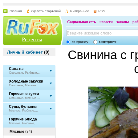
главная
сделать стартовой
в избранное
RSS
Социальная сеть
новости
законы
ра
Рецепты
по проекту
в интернете
Свинина с г
Личный кабинет
(
0
)
Салаты
Овощные, Рыбные,...
Холодные закуски
Овощные, Мясные,...
Горячие закуски
Овощные, Мясные,...
Супы, бульоны
Мясные, Рыбные,...
Горячие блюда
Мясные, Рыбные,...
Мясные
(34)