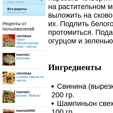
Алкогольные,...
на растительном м
Все рецепты
Абсолютно все
выложить на сково
их. Подлить белого
Рецепты от
пользователей
протомиться. Пода
simshinaa
огурцом и зеленью
Пирог
"Монастырская
изба" с мясом
katenok1
Блинчики
Ингредиенты
simshinaa
Сырная закуска на
чипсах
Свинина (вырезк
katenok1
200 гр.
Канапе "Любовь"
Шампиньон свеж
100 гр.
katenok0908