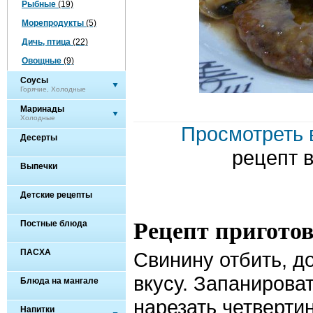
Рыбные
(19)
Морепродукты
(5)
Дичь, птица
(22)
Овощные
(9)
Соусы
Горячие, Холодные
Маринады
Холодные
Просмотреть 
Десерты
рецепт 
Выпечки
Детские рецепты
Рецепт пригото
Постные блюда
ПАСХА
Свинину отбить, д
вкусу. Запанироват
Блюда на мангале
нарезать четверти
Напитки