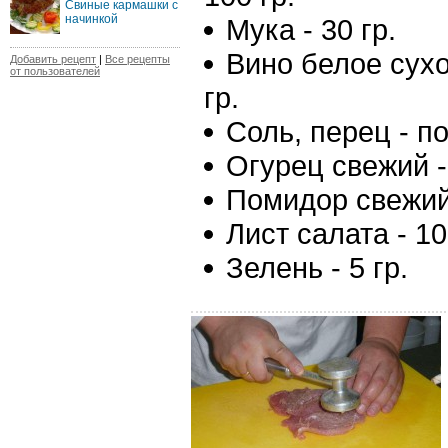
Свиные кармашки с
начинкой
Мука - 30 гр.
Вино белое сухо
Добавить рецепт
|
Все рецепты
от пользователей
гр.
Соль, перец - по
Огурец свежий - 
Помидор свежий 
Лист салата - 10
Зелень - 5 гр.