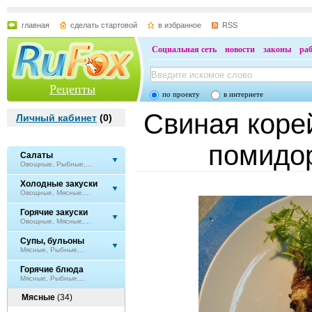
главная
сделать стартовой
в избранное
RSS
Социальная сеть
новости
законы
ра
Рецепты
по проекту
в интернете
Свиная корей
Личный кабинет
(
0
)
помидо
Салаты
Овощные, Рыбные,...
Холодные закуски
Овощные, Мясные,...
Горячие закуски
Овощные, Мясные,...
Супы, бульоны
Мясные, Рыбные,...
Горячие блюда
Мясные, Рыбные,...
Мясные
(34)