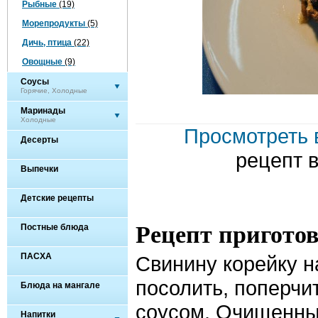
Рыбные
(19)
Морепродукты
(5)
Дичь, птица
(22)
Овощные
(9)
Соусы
Горячие, Холодные
Маринады
Холодные
Просмотреть 
Десерты
рецепт 
Выпечки
Детские рецепты
Рецепт пригото
Постные блюда
ПАСХА
Свинину корейку н
посолить, поперчи
Блюда на мангале
соусом. Очищенны
Напитки