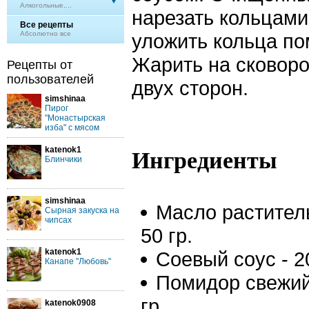
Алкогольные,...
нарезать кольцами
Все рецепты
Абсолютно все
уложить кольца по
Жарить на сковоро
Рецепты от
пользователей
двух сторон.
simshinaa
Пирог
"Монастырская
изба" с мясом
katenok1
Ингредиенты
Блинчики
simshinaa
Масло растител
Сырная закуска на
чипсах
50 гр.
katenok1
Соевый соус - 20
Канапе "Любовь"
Помидор свежий
гр.
katenok0908