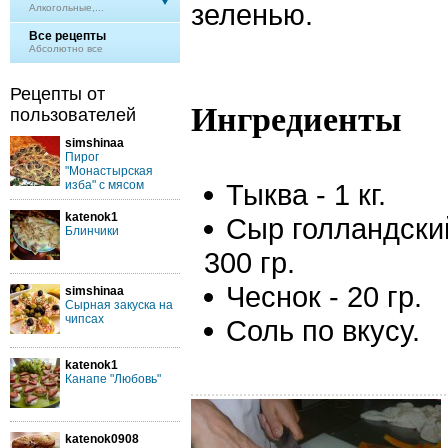
зеленью.
Алкогольные,...
Все рецепты
Абсолютно все
Рецепты от
Ингредиенты
пользователей
simshinaa
Пирог
"Монастырская
изба" с мясом
Тыква - 1 кг.
katenok1
Сыр голландски
Блинчики
300 гр.
Чеснок - 20 гр.
simshinaa
Сырная закуска на
чипсах
Соль по вкусу.
katenok1
Канапе "Любовь"
katenok0908