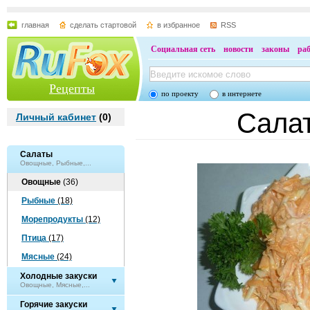
главная
сделать стартовой
в избранное
RSS
Социальная сеть
новости
законы
ра
Рецепты
по проекту
в интернете
Салат
Личный кабинет
(
0
)
Салаты
Овощные, Рыбные,...
Овощные
(36)
Рыбные
(18)
Морепродукты
(12)
Птица
(17)
Мясные
(24)
Холодные закуски
Овощные, Мясные,...
Горячие закуски