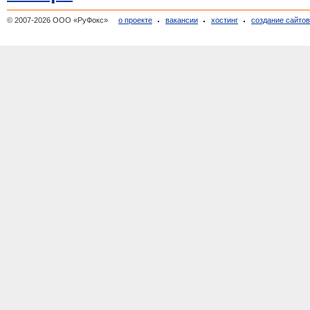
© 2007-2026 ООО «РуФокс»
о проекте
вакансии
хостинг
создание сайто