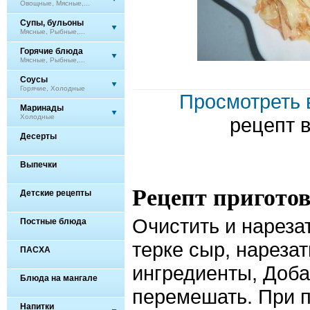
Овощные, Мясные,...
Супы, бульоны
Мясные, Рыбные,...
Горячие блюда
Мясные, Рыбные,...
Соусы
Горячие, Холодные
Просмотреть 
Маринады
Холодные
рецепт 
Десерты
Выпечки
Рецепт пригото
Детские рецепты
Очистить и нарезат
Постные блюда
терке сыр, нарезат
ПАСХА
ингредиенты, Доба
Блюда на мангале
перемешать. При п
Напитки