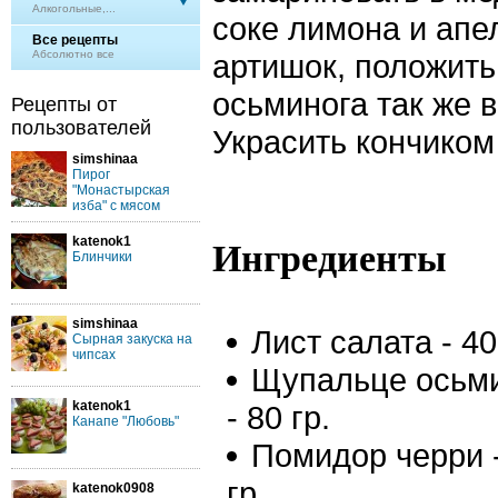
Алкогольные,...
соке лимона и апе
Все рецепты
Абсолютно все
артишок, положить
осьминога так же в
Рецепты от
пользователей
Украсить кончиком
simshinaa
Пирог
"Монастырская
изба" с мясом
katenok1
Ингредиенты
Блинчики
simshinaa
Лист салата - 40
Сырная закуска на
чипсах
Щупальце осьм
katenok1
- 80 гр.
Канапе "Любовь"
Помидор черри 
гр.
katenok0908