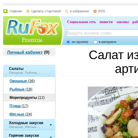
главная
сделать стартовой
в избранное
RSS
Социальная сеть
новости
законы
ра
Рецепты
по проекту
в интернете
Салат из
Личный кабинет
(
0
)
арт
Салаты
Овощные, Рыбные,...
Овощные
(36)
Рыбные
(18)
Морепродукты
(12)
Птица
(17)
Мясные
(24)
Холодные закуски
Овощные, Мясные,...
Горячие закуски