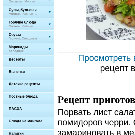
Овощные, Мясные,...
Супы, бульоны
Мясные, Рыбные,...
Горячие блюда
Мясные, Рыбные,...
Соусы
Горячие, Холодные
Маринады
Холодные
Просмотреть 
Десерты
рецепт 
Выпечки
Детские рецепты
Рецепт пригото
Постные блюда
ПАСХА
Порвать лист сала
помидоров черри. 
Блюда на мангале
замариновать в ме
Напитки