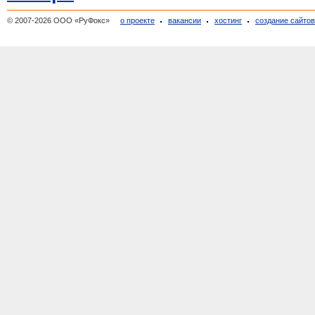
© 2007-2026 ООО «РуФокс»
о проекте
вакансии
хостинг
создание сайто