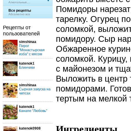
Алкогольные,...
Помидоры нарезат
Все рецепты
Абсолютно все
тарелку. Огурец п
соломкой, выложит
Рецепты от
пользователей
помидору. Сыр нар
simshinaa
Пирог
Обжаренное курин
"Монастырская
изба" с мясом
соломкой. Курицу,
katenok1
с майонезом и тща
Блинчики
Выложить в центр 
simshinaa
помидорами. Гото
Сырная закуска на
чипсах
тертым на мелкой 
katenok1
Канапе "Любовь"
Ингредиенты
katenok0908