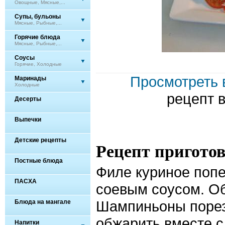
Овощные, Мясные,...
Супы, бульоны
Мясные, Рыбные,...
Горячие блюда
Мясные, Рыбные,...
Соусы
Горячие, Холодные
Просмотреть 
Маринады
Холодные
рецепт 
Десерты
Выпечки
Детские рецепты
Рецепт пригото
Постные блюда
Филе куриное попе
ПАСХА
соевым соусом. Об
Шампиньоны пореза
Блюда на мангале
обжарить вместе с
Напитки