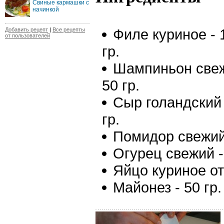
Свиные кармашки с
начинкой
Филе куриное - 
Добавить рецепт
|
Все рецепты
от пользователей
гр.
Шампиньон свеж
50 гр.
Сыр голандский 
гр.
Помидор свежий 
Огурец свежий - 
Яйцо куриное от
Майонез - 50 гр.