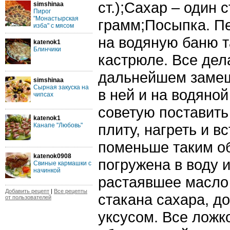
ст.);Сахар – один 
simshinaa
Пирог
"Монастырская
грамм;Посыпка. П
изба" с мясом
на водяную баню т
katenok1
Блинчики
кастрюле. Все дела
дальнейшем замеш
simshinaa
Сырная закуска на
в ней и на водяной
чипсах
советую поставить
katenok1
плиту, нагреть и в
Канапе "Любовь"
поменьше таким о
katenok0908
погружена в воду 
Свиные кармашки с
начинкой
растаявшее масло
Добавить рецепт
|
Все рецепты
стакана сахара, д
от пользователей
уксусом. Все лож