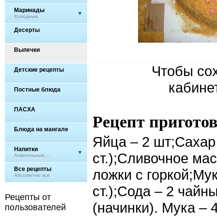
Маринады
Холодные
Десерты
Выпечки
Чтобы сох
Детские рецепты
кабине
Постные блюда
ПАСХА
Рецепт пригото
Блюда на мангале
Яйца – 2 шт;Сахар
Напитки
ст.);Сливочное ма
Алкогольные,...
Все рецепты
ложки с горкой;Мук
Абсолютно все
ст.);Сода – 2 чай
Рецепты от
(начинки). Мука – 
пользователей