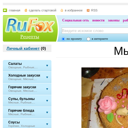
главная
сделать стартовой
в избранное
RSS
Социальная сеть
новости
законы
ра
Рецепты
по проекту
в интернете
М
Личный кабинет
(
0
)
Салаты
Овощные, Рыбные,...
Холодные закуски
Овощные, Мясные,...
Горячие закуски
Овощные, Мясные,...
Супы, бульоны
Мясные, Рыбные,...
Горячие блюда
Мясные, Рыбные,...
Соусы
Горячие, Холодные