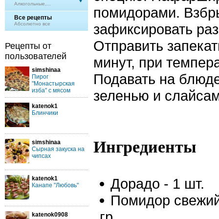
Алкогольные,...
помидорами. Взбр
Все рецепты
Абсолютно все
зафиксировать раз
Отправить запекат
Рецепты от
пользователей
минут, при темпера
simshinaa
Подавать на блюд
Пирог
"Монастырская
изба" с мясом
зеленью и слайса
katenok1
Блинчики
Ингредиенты
simshinaa
Сырная закуска на
чипсах
katenok1
Дорадо - 1 шт.
Канапе "Любовь"
Помидор свежий
гр.
katenok0908