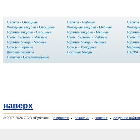
Салаты - Овощные
Салаты - Рыбные
Салаты 
Холодные закуски - Овощные
Холодные закуски - Мясные
Холодны
Горячие закуски - Овощные
Горячие закуски - Мясные
Горячие
Супы, бульоны - Мясные
Супы, бульоны - Рыбные
Супы, б
Горячие блюда - Мясные
Горячие блюда - Рыбные
Горячие
Соусы - Горячие
Соусы - Холодные
Маринад
Детские рецепты
Постные блюда
ПАСХА
Напитки - Безалкогольные
наверх
© 2007-2026 ООО «РуФокс»
о проекте
вакансии
хостинг
создание сайто