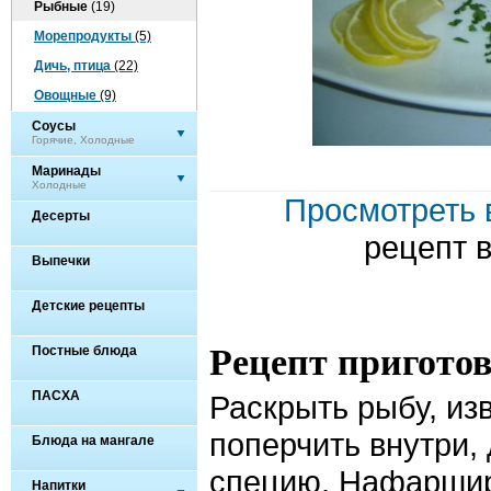
Рыбные
(19)
Морепродукты
(5)
Дичь, птица
(22)
Овощные
(9)
Соусы
Горячие, Холодные
Маринады
Холодные
Просмотреть 
Десерты
рецепт 
Выпечки
Детские рецепты
Рецепт пригото
Постные блюда
ПАСХА
Раскрыть рыбу, изв
поперчить внутри,
Блюда на мангале
специю. Нафаршир
Напитки