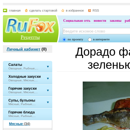
главная
сделать стартовой
в избранное
RSS
Социальная сеть
новости
законы
ра
Рецепты
по проекту
в интернете
Дорадо ф
Личный кабинет
(
0
)
зелень
Салаты
Овощные, Рыбные,...
Холодные закуски
Овощные, Мясные,...
Горячие закуски
Овощные, Мясные,...
Супы, бульоны
Мясные, Рыбные,...
Горячие блюда
Мясные, Рыбные,...
Мясные
(34)