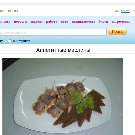
ное
RSS
почта
я сеть
новости
законы
работа
авто
недвижимость
блоги
астрология
ту
в интернете
Аппетитные маслины