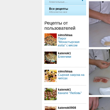
Алкогольные,...
Все рецепты
Абсолютно все
Рецепты от
пользователей
simshinaa
Пирог
"Монастырская
изба" с мясом
katenok1
Блинчики
simshinaa
Сырная закуска на
чипсах
katenok1
Канапе "Любовь"
katenok0908