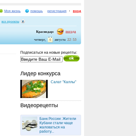
Моя жизнь
помощь
регистрация
вход
все проекты
погода
Краснодар:
четверг,
августа
22
53
6
Подписаться на новые рецепты:
Лидер конкурса
Салат "Каллы"
Видеорецепты
Банк России: Жители
Кубани стали чаще
жаловаться на
работу...