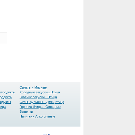
Салаты - Мясные
епродукты
Холодные закуски - Птица
продукты
Горячие закуски - Птица
родукты
Супы, бульоны - Дичь, птица
тица
Горячие блюда - Овощные
Выпечки
Напитки - Алкогольные