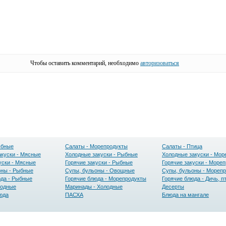
Чтобы оставить комментарий, необходимо
авторизоваться
ыбные
Салаты - Морепродукты
Салаты - Птица
акуски - Мясные
Холодные закуски - Рыбные
Холодные закуски - Мор
уски - Мясные
Горячие закуски - Рыбные
Горячие закуски - Море
оны - Рыбные
Супы, бульоны - Овощные
Супы, бульоны - Мореп
юда - Рыбные
Горячие блюда - Морепродукты
Горячие блюда - Дичь, п
лодные
Маринады - Холодные
Десерты
юда
ПАСХА
Блюда на мангале