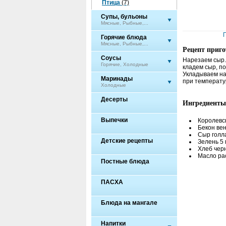
Птица
(7)
Супы, бульоны
Мясные, Рыбные,...
Горячие блюда
Мясные, Рыбные,...
Рецепт приг
Соусы
Нарезаем сыр.
Горячие, Холодные
кладем сыр, п
Укладываем на 
Маринады
при температур
Холодные
Десерты
Ингредиенты
Выпечки
Королевск
Бекон вен
Сыр голла
Детские рецепты
Зелень 5 
Хлеб черн
Масло рас
Постные блюда
ПАСХА
Блюда на мангале
Напитки