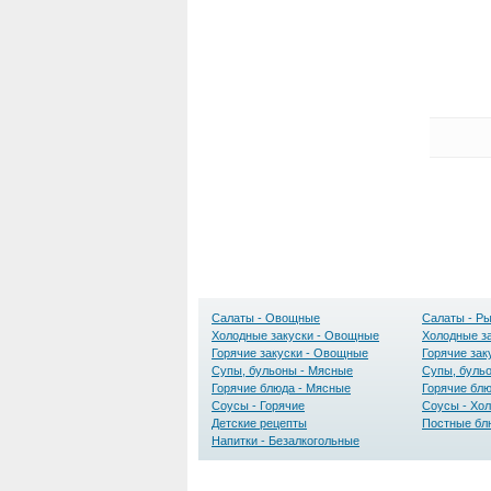
Салаты - Овощные
Салаты - Р
Холодные закуски - Овощные
Холодные з
Горячие закуски - Овощные
Горячие зак
Супы, бульоны - Мясные
Супы, буль
Горячие блюда - Мясные
Горячие бл
Соусы - Горячие
Соусы - Хо
Детские рецепты
Постные бл
Напитки - Безалкогольные