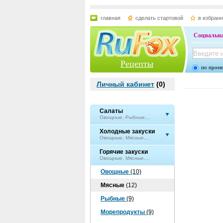
главная
сделать стартовой
в избран
Социальна
Рецепты
по проек
Личный кабинет
(
0
)
Салаты
Овощные, Рыбные,...
Холодные закуски
Овощные, Мясные,...
Горячие закуски
Овощные, Мясные,...
Овощные
(10)
Мясные
(12)
Рыбные
(9)
Морепродукты
(9)