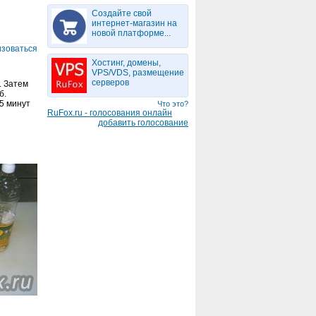
Создайте свой
интернет-магазин на
новой платформе...
изоваться
Хостинг, домены,
VPS/VDS, размещение
серверов
. Затем
б.
 5 минут
Что это?
RuFox.ru - голосования онлайн
добавить голосование