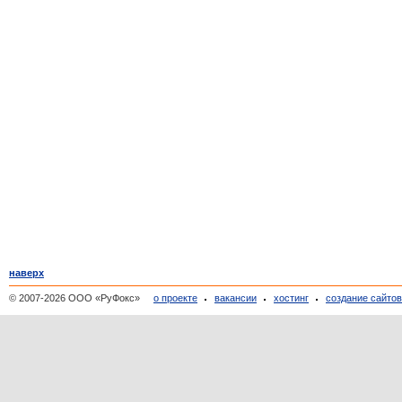
наверх
© 2007-2026 ООО «РуФокс»
о проекте
вакансии
хостинг
создание сайто