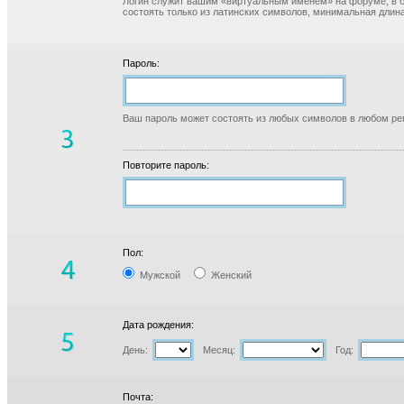
Логин служит вашим «виртуальным именем» на форуме, в б
состоять только из латинских символов, минимальная длина
Пароль:
Ваш пароль может состоять из любых символов в любом реги
Повторите пароль:
Пол:
Мужской
Женский
Дата рождения:
День:
Месяц:
Год:
Почта: