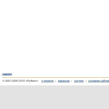
наверх
© 2007-2026 ООО «РуФокс»
о проекте
вакансии
хостинг
создание сайто