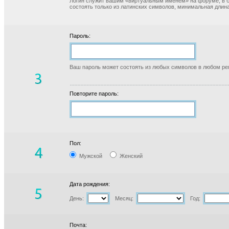
Логин служит вашим «виртуальным именем» на форуме, в б
состоять только из латинских символов, минимальная длина
Пароль:
Ваш пароль может состоять из любых символов в любом реги
Повторите пароль:
Пол:
Мужской
Женский
Дата рождения:
День:
Месяц:
Год:
Почта: