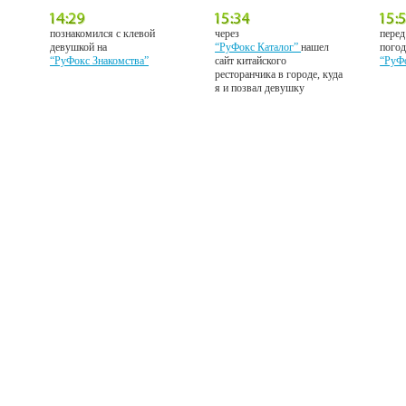
познакомился с клевой
через
перед
девушкой на
“РуФокс Каталог”
нашел
погод
“РуФокс Знакомства”
сайт китайского
“РуФ
ресторанчика в городе, куда
я и позвал девушку