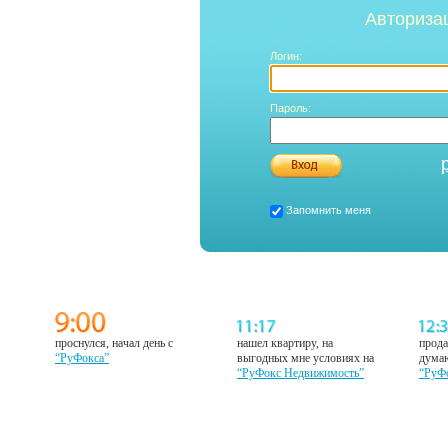
Авториза
Логин:
Пароль:
Запомнить меня
проснулся, начал день с
нашел квартиру, на
прода
“РуФокса”
выгодных мне условиях на
думаю
“РуФокс Недвижимость”
“РуФ