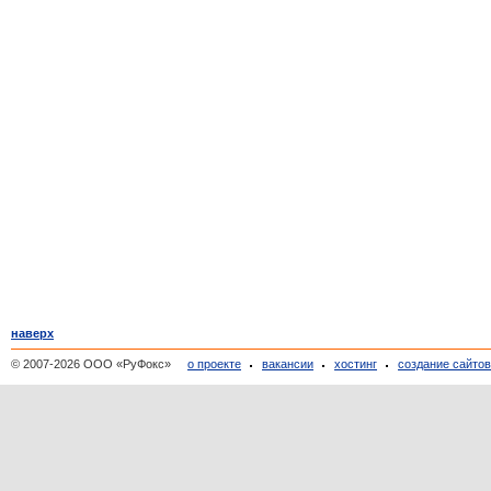
наверх
© 2007-2026 ООО «РуФокс»
о проекте
вакансии
хостинг
создание сайто