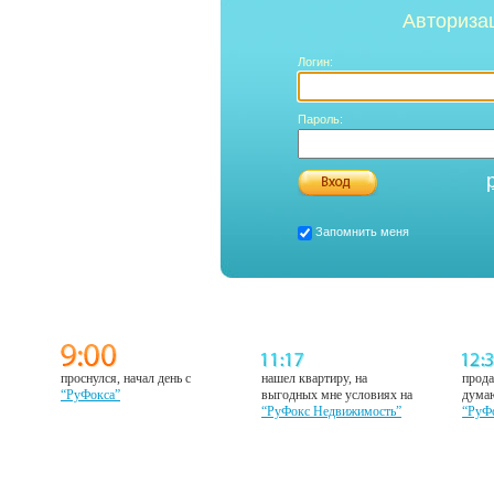
Авториза
Логин:
Пароль:
Запомнить меня
проснулся, начал день с
нашел квартиру, на
прода
“РуФокса”
выгодных мне условиях на
думаю
“РуФокс Недвижимость”
“РуФ