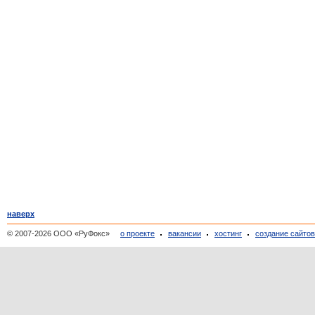
наверх
© 2007-2026 ООО «РуФокс»
о проекте
вакансии
хостинг
создание сайто