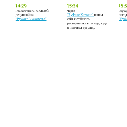
познакомился с клевой
через
перед
девушкой на
“РуФокс Каталог”
нашел
погод
“РуФокс Знакомства”
сайт китайского
“РуФ
ресторанчика в городе, куда
я и позвал девушку