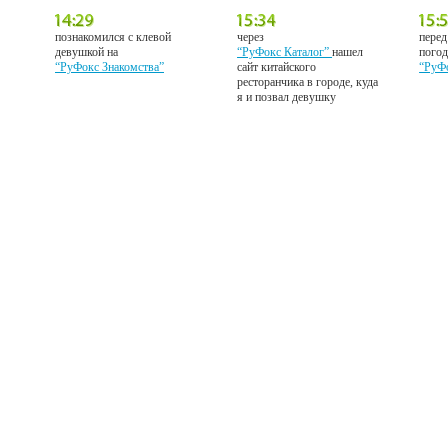
познакомился с клевой
через
перед
девушкой на
“РуФокс Каталог”
нашел
погод
“РуФокс Знакомства”
сайт китайского
“РуФ
ресторанчика в городе, куда
я и позвал девушку