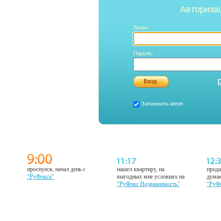
Авториза
Логин:
Пароль:
Запомнить меня
проснулся, начал день с
нашел квартиру, на
прода
“РуФокса”
выгодных мне условиях на
думаю
“РуФокс Недвижимость”
“РуФ