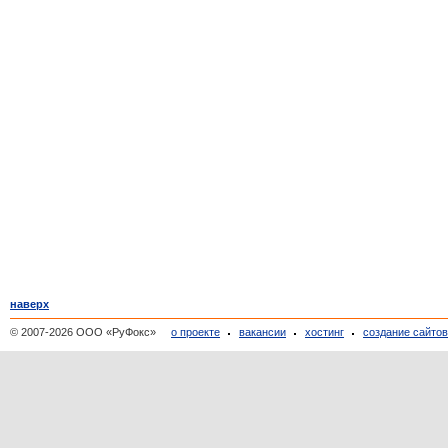
наверх
© 2007-2026 ООО «РуФокс»
о проекте
вакансии
хостинг
создание сайто