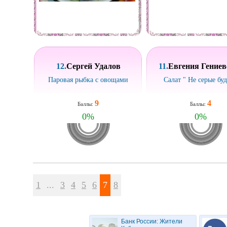
12.
Сергей Удалов
11.
Евгения Гениев
Паровая рыбка с овощами
Салат " Не серые бу
9
4
Баллы:
Баллы:
0
%
0
%
1
...
3
4
5
6
7
8
Банк России: Жители