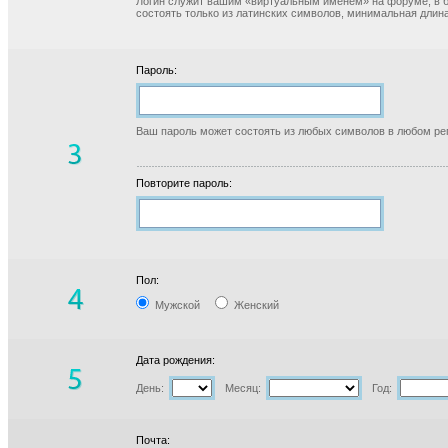
Логин служит вашим «виртуальным именем» на форуме, в б
состоять только из латинских символов, минимальная длина
Пароль:
Ваш пароль может состоять из любых символов в любом реги
Повторите пароль:
Пол:
Мужской
Женский
Дата рождения:
День:
Месяц:
Год:
Почта: