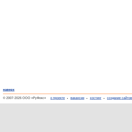
наверх
© 2007-2026 ООО «РуФокс»
о проекте
вакансии
хостинг
создание сайто