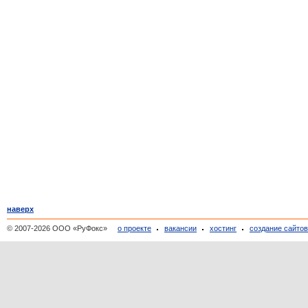
наверх
© 2007-2026 ООО «РуФокс»
о проекте
вакансии
хостинг
создание сайто