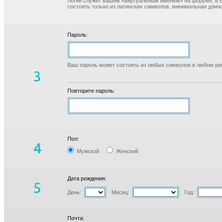
Логин служит вашим «виртуальным именем» на форуме, в б
состоять только из латинских символов, минимальная длина
Пароль:
Ваш пароль может состоять из любых символов в любом реги
Повторите пароль:
Пол:
Мужской
Женский
Дата рождения:
День:
Месяц:
Год:
Почта: