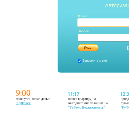
Авториза
Логин:
Пароль:
Запомнить меня
проснулся, начал день с
нашел квартиру, на
прода
“РуФокса”
выгодных мне условиях на
думаю
“РуФокс Недвижимость”
“РуФ