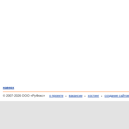
наверх
© 2007-2026 ООО «РуФокс»
о проекте
вакансии
хостинг
создание сайто