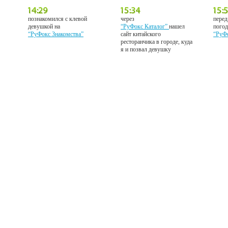
познакомился с клевой
через
перед
девушкой на
“РуФокс Каталог”
нашел
погод
“РуФокс Знакомства”
сайт китайского
“РуФ
ресторанчика в городе, куда
я и позвал девушку