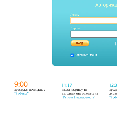
Авториза
Логин:
Пароль:
Запомнить меня
проснулся, начал день с
нашел квартиру, на
прода
“РуФокса”
выгодных мне условиях на
думаю
“РуФокс Недвижимость”
“РуФ