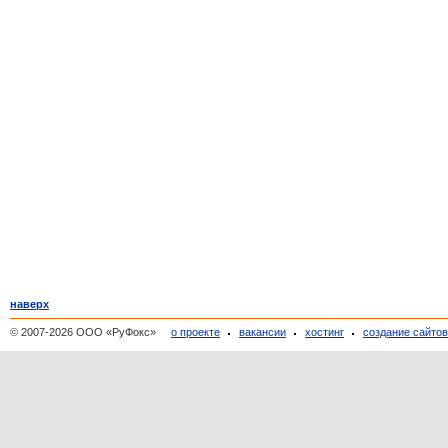
наверх
© 2007-2026 ООО «РуФокс»
о проекте
вакансии
хостинг
создание сайто