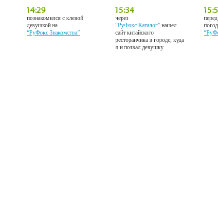
познакомился с клевой
через
перед
девушкой на
“РуФокс Каталог”
нашел
погод
“РуФокс Знакомства”
сайт китайского
“РуФ
ресторанчика в городе, куда
я и позвал девушку