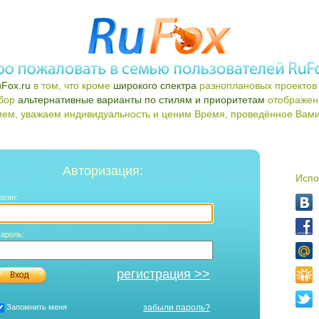
Fox.ru
в том, что кроме
широкого спектра
разноплановых проектов 
ыбор
альтернативные варианты по стилям и приоритетам
отображен
ем, уважаем индивидуальность и ценим Время, проведённое Вами 
Авторизация:
Испо
огин:
ароль:
регистрация >>
Запомнить меня
забыли пароль?