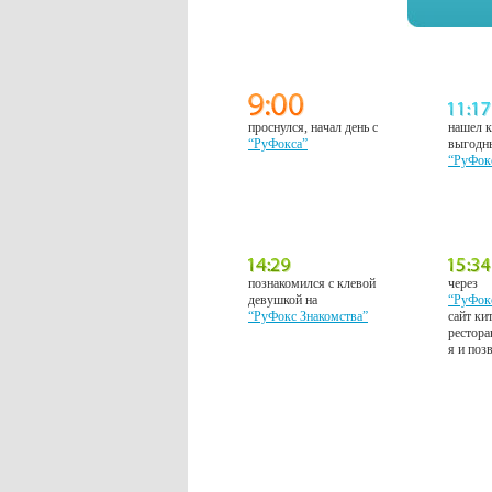
проснулся, начал день с
нашел к
“РуФокса”
выгодн
“РуФок
познакомился с клевой
через
девушкой на
“РуФок
“РуФокс Знакомства”
сайт ки
рестора
я и поз