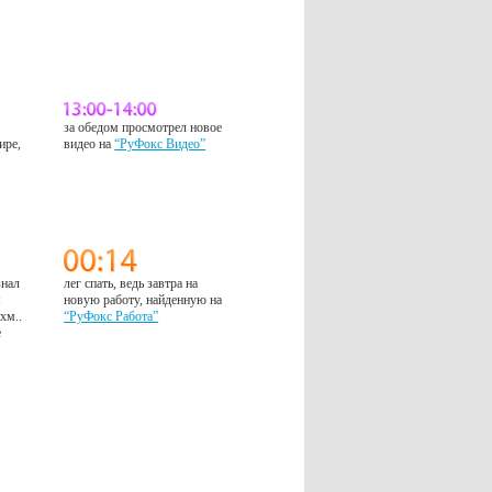
за обедом просмотрел новое
ире,
видео на
“РуФокс Видео”
знал
лег спать, ведь завтра на
м
новую работу, найденную на
 хм..
“РуФокс Работа”
е