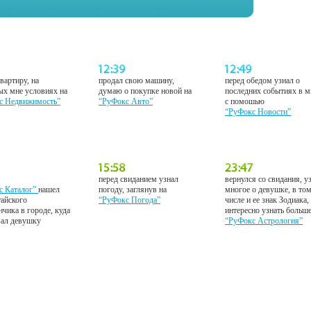
вартиру, на
продал свою машину,
перед обедом узнал о
ых мне условиях на
думаю о покупке новой на
последних событиях в м
с Недвижимость”
“РуФокс Авто”
с помошью
“РуФокс Новости”
перед свиданием узнал
вернулся со свидания, у
с Каталог”
нашел
погоду, заглянув на
многое о девушке, в то
тайского
“РуФокс Погода”
числе и ее знак Зодиака,
нчика в городе, куда
интересно узнать больш
вал девушку
“РуФокс Астрология”